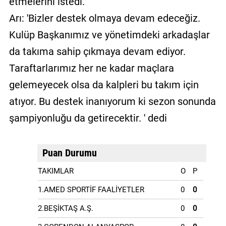
etmelerini istedi.
Arı: 'Bizler destek olmaya devam edeceğiz.
Kulüp Başkanımız ve yönetimdeki arkadaşlar
da takıma sahip çıkmaya devam ediyor.
Taraftarlarımız her ne kadar maçlara
gelemeyecek olsa da kalpleri bu takım için
atıyor. Bu destek inanıyorum ki sezon sonunda
şampiyonluğu da getirecektir. ' dedi
Puan Durumu
TAKIMLAR
O
P
1.AMED SPORTİF FAALİYETLER
0
0
2.BEŞİKTAŞ A.Ş.
0
0