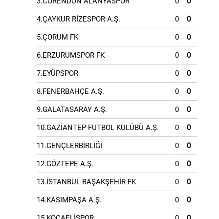
3.CORENDON ALANYASPOR
0
0
4.ÇAYKUR RİZESPOR A.Ş.
0
0
5.ÇORUM FK
0
0
6.ERZURUMSPOR FK
0
0
7.EYÜPSPOR
0
0
8.FENERBAHÇE A.Ş.
0
0
9.GALATASARAY A.Ş.
0
0
10.GAZİANTEP FUTBOL KULÜBÜ A.Ş.
0
0
11.GENÇLERBİRLİĞİ
0
0
12.GÖZTEPE A.Ş.
0
0
13.İSTANBUL BAŞAKŞEHİR FK
0
0
14.KASIMPAŞA A.Ş.
0
0
15.KOCAELİSPOR
0
0