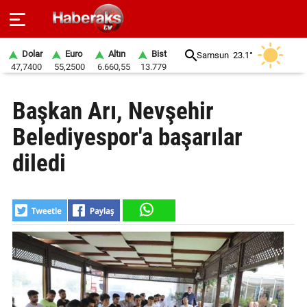
Dolar
Euro
Altın
Bist
Samsun
23.1°
47,7400
55,2500
6.660,55
13.779
GÜNDEM
Başkan Arı, Nevşehir
SPOR
Belediyespor'a başarılar
YAŞAM
diledi
EKONOMİ
BELEDİYELER
SAĞLIK
SİYASET
EĞİTİM