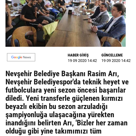
GALERİ
VİDEO
YAZARLAR
BİZE
ULAŞIN
HABER GİRİŞ
GÜNCELLEME
19 09 2020 14:42
19 09 2020 14:42
Künye
Nevşehir Belediye Başkanı Rasim Arı,
İletişim
Nevşehir Belediyespor'da teknik heyet ve
futbolculara yeni sezon öncesi başarılar
Gizlilik
diledi. Yeni transferle güçlenen kırmızı
Sözleşmesi
beyazlı ekibin bu sezon arzuladığı
Kullanıcı
şampiyonluğa ulaşacağına yürekten
Sözleşmesi
inandığını belirten Arı, 'Bizler her zaman
olduğu gibi yine takımımızı tüm