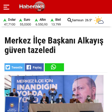
Dolar
Euro
Altın
Bist
Samsun
26.5°
47,7100
55,0300
6.550,93
13.799
GÜNDEM
Merkez İlçe Başkanı Alkayış
SPOR
güven tazeledi
YAŞAM
EKONOMİ
BELEDİYELER
SAĞLIK
SİYASET
EĞİTİM