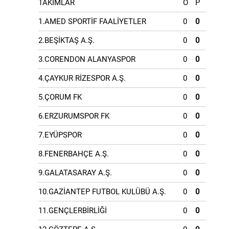
TAKIMLAR
O
P
1.AMED SPORTİF FAALİYETLER
0
0
2.BEŞİKTAŞ A.Ş.
0
0
3.CORENDON ALANYASPOR
0
0
4.ÇAYKUR RİZESPOR A.Ş.
0
0
5.ÇORUM FK
0
0
6.ERZURUMSPOR FK
0
0
7.EYÜPSPOR
0
0
8.FENERBAHÇE A.Ş.
0
0
9.GALATASARAY A.Ş.
0
0
10.GAZİANTEP FUTBOL KULÜBÜ A.Ş.
0
0
11.GENÇLERBİRLİĞİ
0
0