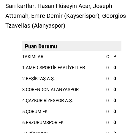
Sarı kartlar: Hasan Hüseyin Acar, Joseph
Attamah, Emre Demir (Kayserispor), Georgios
Tzavellas (Alanyaspor)
Puan Durumu
TAKIMLAR
O
P
1.AMED SPORTİF FAALİYETLER
0
0
2.BEŞİKTAŞ A.Ş.
0
0
3.CORENDON ALANYASPOR
0
0
4.ÇAYKUR RİZESPOR A.Ş.
0
0
5.ÇORUM FK
0
0
6.ERZURUMSPOR FK
0
0