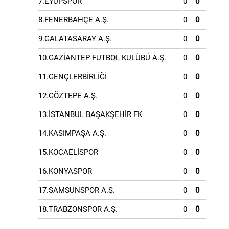
7.EYÜPSPOR
0
0
8.FENERBAHÇE A.Ş.
0
0
9.GALATASARAY A.Ş.
0
0
10.GAZİANTEP FUTBOL KULÜBÜ A.Ş.
0
0
11.GENÇLERBİRLİĞİ
0
0
12.GÖZTEPE A.Ş.
0
0
13.İSTANBUL BAŞAKŞEHİR FK
0
0
14.KASIMPAŞA A.Ş.
0
0
15.KOCAELİSPOR
0
0
16.KONYASPOR
0
0
17.SAMSUNSPOR A.Ş.
0
0
18.TRABZONSPOR A.Ş.
0
0