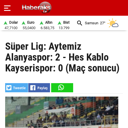
Dolar
Euro
Altın
Bist
Samsun
27°
47,7100
55,0400
6.583,75
13.799
GÜNDEM
Süper Lig: Aytemiz
SPOR
Alanyaspor: 2 - Hes Kablo
YAŞAM
Kayserispor: 0 (Maç sonucu)
EKONOMİ
BELEDİYELER
SAĞLIK
SİYASET
EĞİTİM