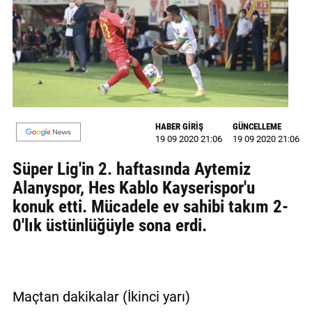
GALERİ
VİDEO
YAZARLAR
BİZE
ULAŞIN
HABER GİRİŞ
GÜNCELLEME
19 09 2020 21:06
19 09 2020 21:06
Künye
Süper Lig'in 2. haftasında Aytemiz
İletişim
Alanyspor, Hes Kablo Kayserispor'u
konuk etti. Mücadele ev sahibi takım 2-
Gizlilik
0'lık üstünlüğüyle sona erdi.
Sözleşmesi
Kullanıcı
Sözleşmesi
Maçtan dakikalar (İkinci yarı)