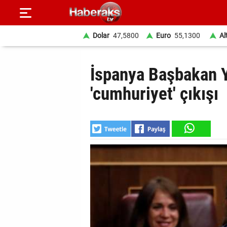
Dolar
47,5800
Euro
55,1300
Al
GÜNDEM
İspanya Başbakan Y
SPOR
'cumhuriyet' çıkışı
YAŞAM
EKONOMİ
BELEDİYELER
SAĞLIK
SİYASET
EĞİTİM