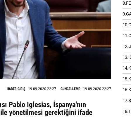
8.F
9.G
10.
11.
12.
13.
14.
15.
HABER GİRİŞ
19 09 2020 22:27
GÜNCELLEME
19 09 2020 22:27
16.
17.
ı Pablo Iglesias, İspanya'nın
le yönetilmesi gerektiğini ifade
18.