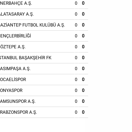
ENERBAHÇE A.Ş.
0
0
ALATASARAY A.Ş.
0
0
GAZİANTEP FUTBOL KULÜBÜ A.Ş.
0
0
GENÇLERBİRLİĞİ
0
0
GÖZTEPE A.Ş.
0
0
İSTANBUL BAŞAKŞEHİR FK
0
0
KASIMPAŞA A.Ş.
0
0
KOCAELİSPOR
0
0
KONYASPOR
0
0
SAMSUNSPOR A.Ş.
0
0
TRABZONSPOR A.Ş.
0
0