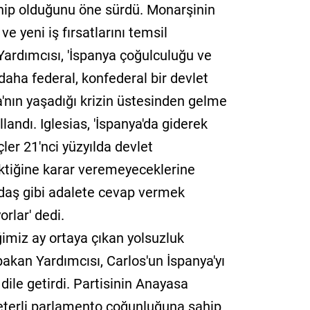
hip olduğunu öne sürdü. Monarşinin
ve yeni iş fırsatlarını temsil
Yardımcısı, 'İspanya çoğulculuğu ve
 daha federal, konfederal bir devlet
'nın yaşadığı krizin üstesinden gelme
landı. Iglesias, 'İspanya'da giderek
ler 21'nci yüzyılda devlet
ktiğine karar veremeyeceklerine
ndaş gibi adalete cevap vermek
rlar' dedi.
ğimiz ay ortaya çıkan yolsuzluk
akan Yardımcısı, Carlos'un İspanya'yı
 dile getirdi. Partisinin Anayasa
eterli parlamento çoğunluğuna sahip