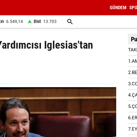
GÜNDEM
SP
tın
6.549,14
Bist
13.703
Pu
ardımcısı Iglesias'tan
TAK
1.A
2.B
3.C
4.Ç
5.Ç
6.E
7.E