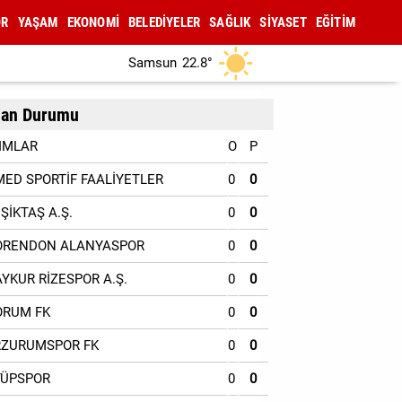
OR
YAŞAM
EKONOMİ
BELEDİYELER
SAĞLIK
SİYASET
EĞİTİM
Samsun
22.8°
an Durumu
IMLAR
O
P
MED SPORTİF FAALİYETLER
0
0
EŞİKTAŞ A.Ş.
0
0
ORENDON ALANYASPOR
0
0
AYKUR RİZESPOR A.Ş.
0
0
ORUM FK
0
0
RZURUMSPOR FK
0
0
YÜPSPOR
0
0