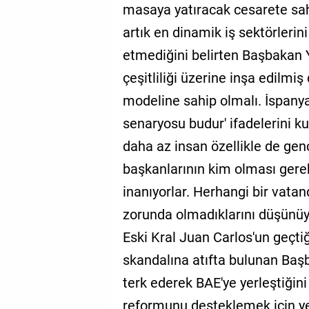
masaya yatıracak cesarete sa
artık en dinamik iş sektörlerini 
etmediğini belirten Başbakan 
çeşitliliği üzerine inşa edilmiş
modeline sahip olmalı. İspanya
senaryosu budur' ifadelerini kul
daha az insan özellikle de genç
başkanlarının kim olması gere
inanıyorlar. Herhangi bir vata
zorunda olmadıklarını düşünüyo
Eski Kral Juan Carlos'un geçti
skandalına atıfta bulunan Başb
terk ederek BAE'ye yerleştiğini
reformunu desteklemek için y