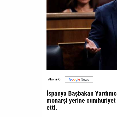
GALERİ
VİDEO
YAZARLAR
BİZE
ULAŞIN
Künye
İletişim
Gizlilik
Sözleşmesi
İspanya Başbakan Yardımcıs
Kullanıcı
monarşi yerine cumhuriyet i
Sözleşmesi
etti.