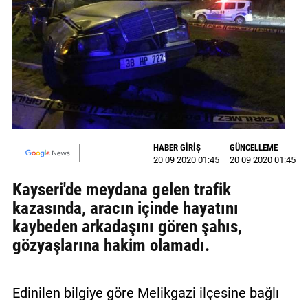
GALERİ
VİDEO
YAZARLAR
BİZE
ULAŞIN
Künye
HABER GİRİŞ
GÜNCELLEME
20 09 2020 01:45
20 09 2020 01:45
İletişim
Kayseri'de meydana gelen trafik
kazasında, aracın içinde hayatını
Gizlilik
kaybeden arkadaşını gören şahıs,
Sözleşmesi
gözyaşlarına hakim olamadı.
Kullanıcı
Sözleşmesi
Edinilen bilgiye göre Melikgazi ilçesine bağlı