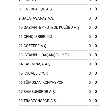
7.EYÜPSPOR
0
0
8.FENERBAHÇE A.Ş.
0
0
9.GALATASARAY A.Ş.
0
0
10.GAZİANTEP FUTBOL KULÜBÜ A.Ş.
0
0
11.GENÇLERBİRLİĞİ
0
0
12.GÖZTEPE A.Ş.
0
0
13.İSTANBUL BAŞAKŞEHİR FK
0
0
14.KASIMPAŞA A.Ş.
0
0
15.KOCAELİSPOR
0
0
16.TÜMOSAN KONYASPOR
0
0
17.SAMSUNSPOR A.Ş.
0
0
18.TRABZONSPOR A.Ş.
0
0