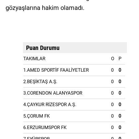
gözyaşlarına hakim olamadı.
Puan Durumu
TAKIMLAR
O
P
1.AMED SPORTİF FAALİYETLER
0
0
2.BEŞİKTAŞ A.Ş.
0
0
3.CORENDON ALANYASPOR
0
0
4.ÇAYKUR RİZESPOR A.Ş.
0
0
5.ÇORUM FK
0
0
6.ERZURUMSPOR FK
0
0