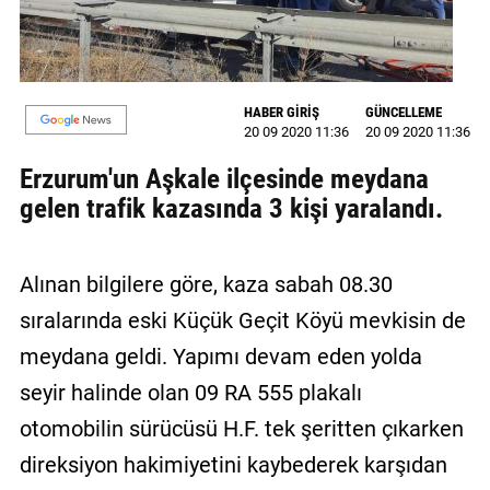
GALERİ
VİDEO
HABER GİRİŞ
GÜNCELLEME
YAZARLAR
20 09 2020 11:36
20 09 2020 11:36
BİZE
Erzurum'un Aşkale ilçesinde meydana
ULAŞIN
gelen trafik kazasında 3 kişi yaralandı.
Künye
Alınan bilgilere göre, kaza sabah 08.30
İletişim
sıralarında eski Küçük Geçit Köyü mevkisin de
Gizlilik
meydana geldi. Yapımı devam eden yolda
Sözleşmesi
seyir halinde olan 09 RA 555 plakalı
Kullanıcı
otomobilin sürücüsü H.F. tek şeritten çıkarken
Sözleşmesi
direksiyon hakimiyetini kaybederek karşıdan