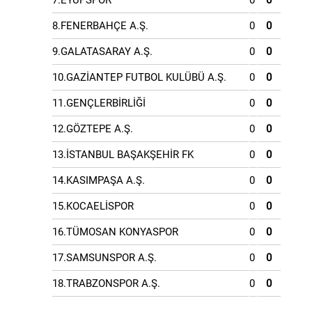
7.EYÜPSPOR
0
0
8.FENERBAHÇE A.Ş.
0
0
9.GALATASARAY A.Ş.
0
0
10.GAZİANTEP FUTBOL KULÜBÜ A.Ş.
0
0
11.GENÇLERBİRLİĞİ
0
0
12.GÖZTEPE A.Ş.
0
0
13.İSTANBUL BAŞAKŞEHİR FK
0
0
14.KASIMPAŞA A.Ş.
0
0
15.KOCAELİSPOR
0
0
16.TÜMOSAN KONYASPOR
0
0
17.SAMSUNSPOR A.Ş.
0
0
18.TRABZONSPOR A.Ş.
0
0