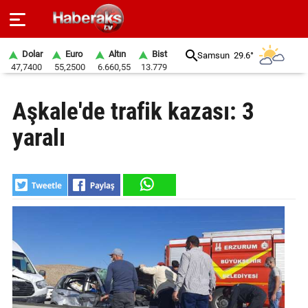
Dolar
Euro
Altın
Bist
Samsun
29.6°
47,7400
55,2500
6.660,55
13.779
GÜNDEM
Aşkale'de trafik kazası: 3
SPOR
yaralı
YAŞAM
EKONOMİ
BELEDİYELER
SAĞLIK
SİYASET
EĞİTİM