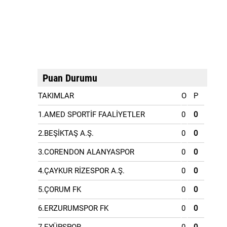
Puan Durumu
TAKIMLAR
O
P
1.AMED SPORTİF FAALİYETLER
0
0
2.BEŞİKTAŞ A.Ş.
0
0
3.CORENDON ALANYASPOR
0
0
4.ÇAYKUR RİZESPOR A.Ş.
0
0
5.ÇORUM FK
0
0
6.ERZURUMSPOR FK
0
0