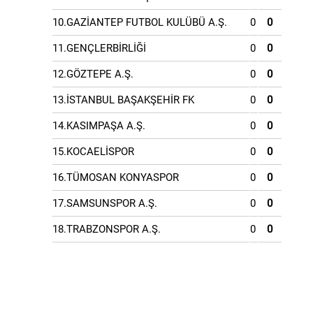
10.GAZİANTEP FUTBOL KULÜBÜ A.Ş.
0
0
11.GENÇLERBİRLİĞİ
0
0
12.GÖZTEPE A.Ş.
0
0
13.İSTANBUL BAŞAKŞEHİR FK
0
0
14.KASIMPAŞA A.Ş.
0
0
15.KOCAELİSPOR
0
0
16.TÜMOSAN KONYASPOR
0
0
17.SAMSUNSPOR A.Ş.
0
0
18.TRABZONSPOR A.Ş.
0
0