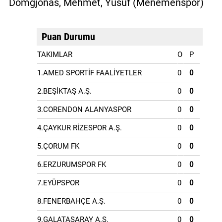
Domgjonas, Mehmet, Yusuf (Menemenspor)
Puan Durumu
TAKIMLAR
O
P
1.AMED SPORTİF FAALİYETLER
0
0
2.BEŞİKTAŞ A.Ş.
0
0
3.CORENDON ALANYASPOR
0
0
4.ÇAYKUR RİZESPOR A.Ş.
0
0
5.ÇORUM FK
0
0
6.ERZURUMSPOR FK
0
0
7.EYÜPSPOR
0
0
8.FENERBAHÇE A.Ş.
0
0
9.GALATASARAY A.Ş.
0
0