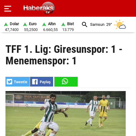
Dolar
Euro
Altın
Bist
Samsun
29°
47,7400
55,2500
6.660,55
13.779
GÜNDEM
TFF 1. Lig: Giresunspor: 1 -
SPOR
Menemenspor: 1
YAŞAM
EKONOMİ
BELEDİYELER
SAĞLIK
SİYASET
EĞİTİM