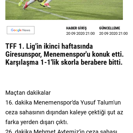
GALERİ
VİDEO
HABER GİRİŞ
GÜNCELLEME
YAZARLAR
20 09 2020 21:00
20 09 2020 21:00
TFF 1. Lig'in ikinci haftasında
BİZE
ULAŞIN
Giresunspor, Menemenspor'u konuk etti.
Karşılaşma 1-1'lik skorla berabere bitti.
Künye
İletişim
Gizlilik
Maçtan dakikalar
Sözleşmesi
16. dakika Menemenspor'da Yusuf Talum'un
Kullanıcı
ceza sahasının dışından kaleye çektiği şut az
Sözleşmesi
farka yerden dışarı çıktı.
26. dakika Mehmet Aytemiz'in ceza sahası