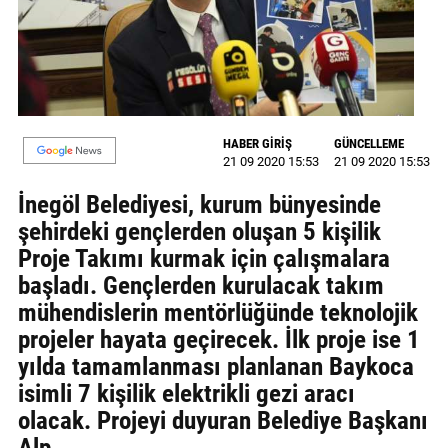
GALERİ
VİDEO
YAZARLAR
HABER GİRİŞ
GÜNCELLEME
BİZE
21 09 2020 15:53
21 09 2020 15:53
ULAŞIN
İnegöl Belediyesi, kurum bünyesinde
Künye
şehirdeki gençlerden oluşan 5 kişilik
Proje Takımı kurmak için çalışmalara
İletişim
başladı. Gençlerden kurulacak takım
Gizlilik
mühendislerin mentörlüğünde teknolojik
Sözleşmesi
projeler hayata geçirecek. İlk proje ise 1
yılda tamamlanması planlanan Baykoca
Kullanıcı
isimli 7 kişilik elektrikli gezi aracı
Sözleşmesi
olacak. Projeyi duyuran Belediye Başkanı
Alp