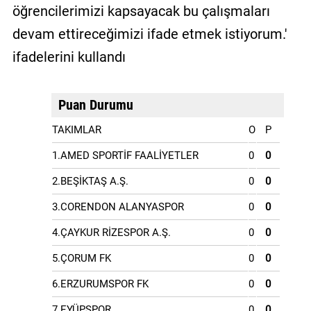
öğrencilerimizi kapsayacak bu çalışmaları
devam ettireceğimizi ifade etmek istiyorum.'
ifadelerini kullandı
Puan Durumu
TAKIMLAR
O
P
1.AMED SPORTİF FAALİYETLER
0
0
2.BEŞİKTAŞ A.Ş.
0
0
3.CORENDON ALANYASPOR
0
0
4.ÇAYKUR RİZESPOR A.Ş.
0
0
5.ÇORUM FK
0
0
6.ERZURUMSPOR FK
0
0
7.EYÜPSPOR
0
0