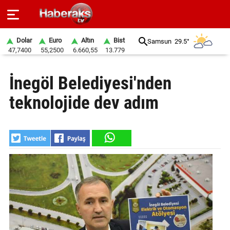
Dolar
Euro
Altın
Bist
Samsun
29.5°
47,7400
55,2500
6.660,55
13.779
GÜNDEM
İnegöl Belediyesi'nden
SPOR
teknolojide dev adım
YAŞAM
EKONOMİ
BELEDİYELER
SAĞLIK
SİYASET
EĞİTİM