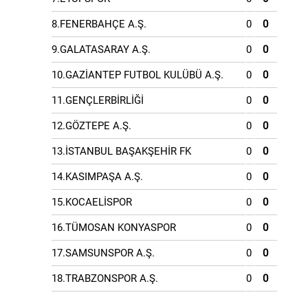
8.FENERBAHÇE A.Ş.
0
0
9.GALATASARAY A.Ş.
0
0
10.GAZİANTEP FUTBOL KULÜBÜ A.Ş.
0
0
11.GENÇLERBİRLİĞİ
0
0
12.GÖZTEPE A.Ş.
0
0
13.İSTANBUL BAŞAKŞEHİR FK
0
0
14.KASIMPAŞA A.Ş.
0
0
15.KOCAELİSPOR
0
0
16.TÜMOSAN KONYASPOR
0
0
17.SAMSUNSPOR A.Ş.
0
0
18.TRABZONSPOR A.Ş.
0
0