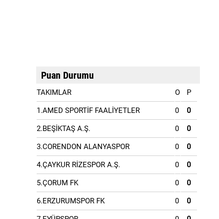
Puan Durumu
TAKIMLAR
O
P
1.AMED SPORTİF FAALİYETLER
0
0
2.BEŞİKTAŞ A.Ş.
0
0
3.CORENDON ALANYASPOR
0
0
4.ÇAYKUR RİZESPOR A.Ş.
0
0
5.ÇORUM FK
0
0
6.ERZURUMSPOR FK
0
0