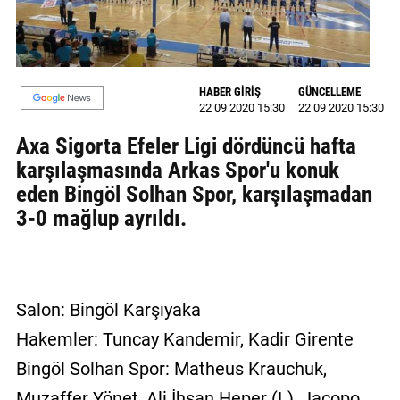
GALERİ
VİDEO
HABER GİRİŞ
GÜNCELLEME
YAZARLAR
22 09 2020 15:30
22 09 2020 15:30
BİZE
Axa Sigorta Efeler Ligi dördüncü hafta
ULAŞIN
karşılaşmasında Arkas Spor'u konuk
eden Bingöl Solhan Spor, karşılaşmadan
Künye
3-0 mağlup ayrıldı.
İletişim
Gizlilik
Sözleşmesi
Salon: Bingöl Karşıyaka
Kullanıcı
Hakemler: Tuncay Kandemir, Kadir Girente
Sözleşmesi
Bingöl Solhan Spor: Matheus Krauchuk,
Muzaffer Yönet, Ali İhsan Heper (L), Jacopo