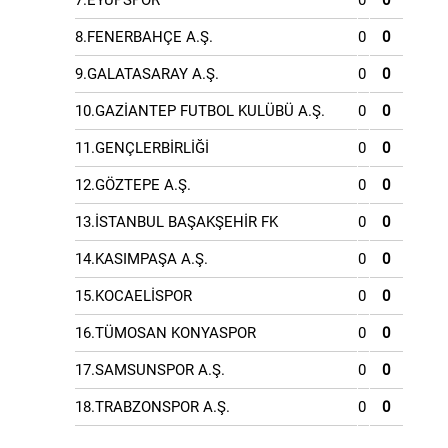
7.EYÜPSPOR
0
0
8.FENERBAHÇE A.Ş.
0
0
9.GALATASARAY A.Ş.
0
0
10.GAZİANTEP FUTBOL KULÜBÜ A.Ş.
0
0
11.GENÇLERBİRLİĞİ
0
0
12.GÖZTEPE A.Ş.
0
0
13.İSTANBUL BAŞAKŞEHİR FK
0
0
14.KASIMPAŞA A.Ş.
0
0
15.KOCAELİSPOR
0
0
16.TÜMOSAN KONYASPOR
0
0
17.SAMSUNSPOR A.Ş.
0
0
18.TRABZONSPOR A.Ş.
0
0