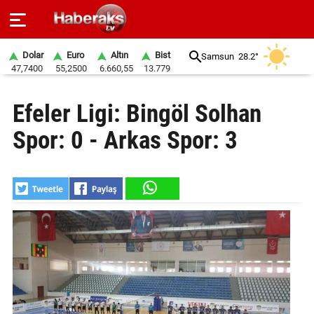
Dolar
Euro
Altın
Bist
Samsun
28.2°
47,7400
55,2500
6.660,55
13.779
GÜNDEM
Efeler Ligi: Bingöl Solhan
SPOR
Spor: 0 - Arkas Spor: 3
YAŞAM
EKONOMİ
BELEDİYELER
SAĞLIK
SİYASET
EĞİTİM