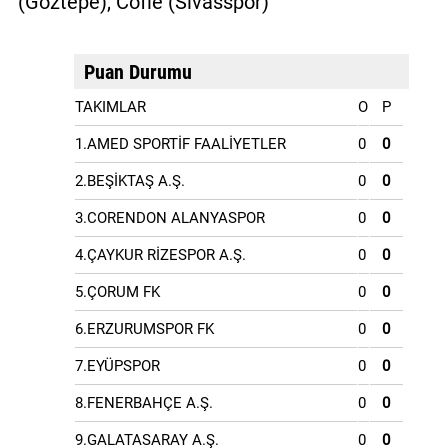
(Göztepe), Cofie (Sivasspor)
Puan Durumu
TAKIMLAR
O
P
1.AMED SPORTİF FAALİYETLER
0
0
2.BEŞİKTAŞ A.Ş.
0
0
3.CORENDON ALANYASPOR
0
0
4.ÇAYKUR RİZESPOR A.Ş.
0
0
5.ÇORUM FK
0
0
6.ERZURUMSPOR FK
0
0
7.EYÜPSPOR
0
0
8.FENERBAHÇE A.Ş.
0
0
9.GALATASARAY A.Ş.
0
0