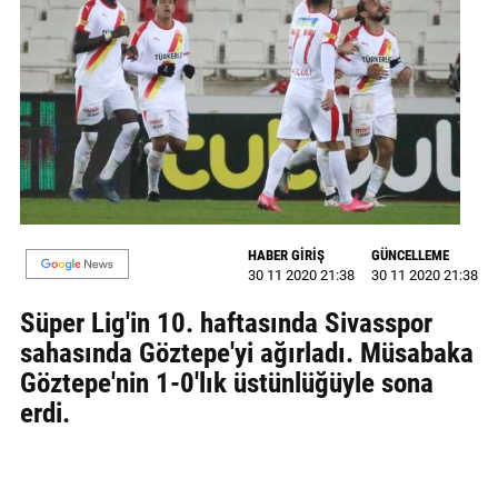
GALERİ
VİDEO
YAZARLAR
BİZE
ULAŞIN
Künye
HABER GİRİŞ
GÜNCELLEME
30 11 2020 21:38
30 11 2020 21:38
İletişim
Süper Lig'in 10. haftasında Sivasspor
Gizlilik
sahasında Göztepe'yi ağırladı. Müsabaka
Sözleşmesi
Göztepe'nin 1-0'lık üstünlüğüyle sona
erdi.
Kullanıcı
Sözleşmesi