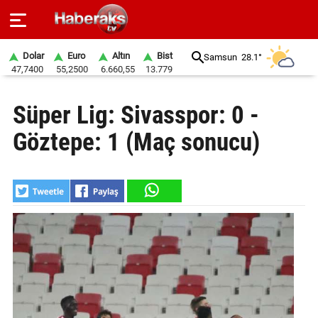
Dolar
Euro
Altın
Bist
Samsun
28.1°
47,7400
55,2500
6.660,55
13.779
GÜNDEM
Süper Lig: Sivasspor: 0 -
SPOR
Göztepe: 1 (Maç sonucu)
YAŞAM
EKONOMİ
BELEDİYELER
SAĞLIK
SİYASET
EĞİTİM