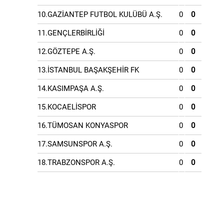
10.GAZİANTEP FUTBOL KULÜBÜ A.Ş.
0
0
11.GENÇLERBİRLİĞİ
0
0
12.GÖZTEPE A.Ş.
0
0
13.İSTANBUL BAŞAKŞEHİR FK
0
0
14.KASIMPAŞA A.Ş.
0
0
15.KOCAELİSPOR
0
0
16.TÜMOSAN KONYASPOR
0
0
17.SAMSUNSPOR A.Ş.
0
0
18.TRABZONSPOR A.Ş.
0
0