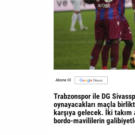
GALERİ
VİDEO
YAZARLAR
BİZE
ULAŞIN
Künye
İletişim
Gizlilik
Trabzonspor ile DG Sivassp
Sözleşmesi
oynayacakları maçla birlikt
karşıya gelecek. İki takım
Kullanıcı
bordo-mavililerin galibiyet
Sözleşmesi