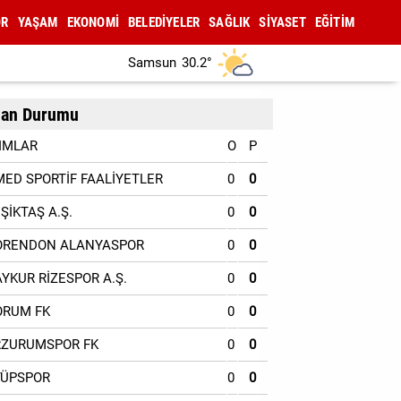
OR
YAŞAM
EKONOMİ
BELEDİYELER
SAĞLIK
SİYASET
EĞİTİM
Samsun
30.2°
an Durumu
IMLAR
O
P
MED SPORTİF FAALİYETLER
0
0
EŞİKTAŞ A.Ş.
0
0
ORENDON ALANYASPOR
0
0
AYKUR RİZESPOR A.Ş.
0
0
ORUM FK
0
0
RZURUMSPOR FK
0
0
YÜPSPOR
0
0