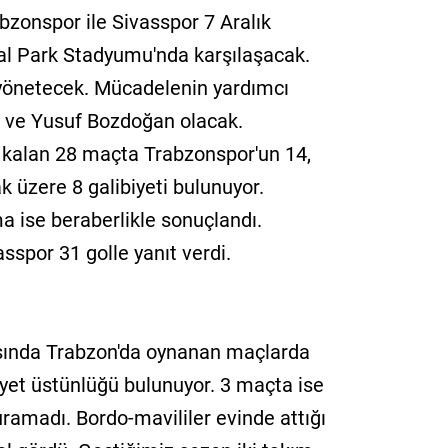
abzonspor ile Sivasspor 7 Aralık
al Park Stadyumu'nda karşılaşacak.
yönetecek. Mücadelenin yardımcı
ş ve Yusuf Bozdoğan olacak.
e kalan 28 maçta Trabzonspor'un 14,
 üzere 8 galibiyeti bulunuyor.
ma ise beraberlikle sonuçlandı.
sspor 31 golle yanıt verdi.
asında Trabzon'da oynanan maçlarda
iyet üstünlüğü bulunuyor. 3 maçta ise
kuramadı. Bordo-mavililer evinde attığı