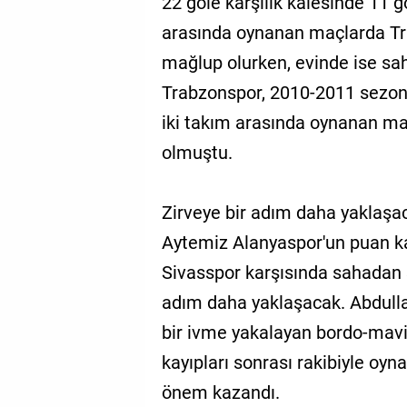
22 gole karşılık kalesinde 11 g
arasında oynanan maçlarda Tr
mağlup olurken, evinde ise sah
Trabzonspor, 2010-2011 sezon
iki takım arasında oynanan maçl
olmuştu.
Zirveye bir adım daha yaklaşa
Aytemiz Alanyaspor'un puan ka
Sivasspor karşısında sahadan 3
adım daha yaklaşacak. Abdulla
bir ivme yakalayan bordo-mavi
kayıpları sonrası rakibiyle oy
önem kazandı.