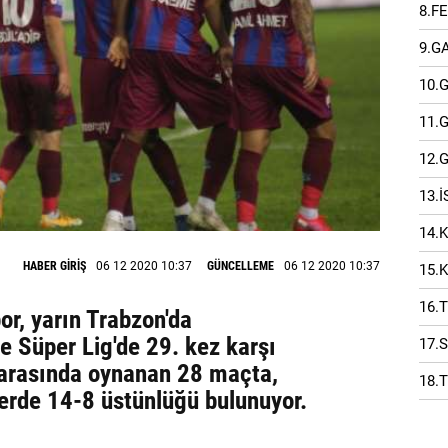
8.F
9.G
10.
11.
12.
13.
14.
HABER GİRİŞ
06 12 2020 10:37
GÜNCELLEME
06 12 2020 10:37
15.
16.
or, yarın Trabzon'da
e Süper Lig'de 29. kez karşı
17.
 arasında oynanan 28 maçta,
18.
lerde 14-8 üstünlüğü bulunuyor.