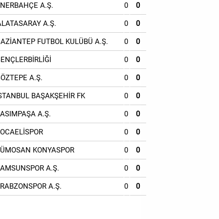
ENERBAHÇE A.Ş.
0
0
ALATASARAY A.Ş.
0
0
GAZİANTEP FUTBOL KULÜBÜ A.Ş.
0
0
GENÇLERBİRLİĞİ
0
0
GÖZTEPE A.Ş.
0
0
İSTANBUL BAŞAKŞEHİR FK
0
0
KASIMPAŞA A.Ş.
0
0
KOCAELİSPOR
0
0
TÜMOSAN KONYASPOR
0
0
SAMSUNSPOR A.Ş.
0
0
TRABZONSPOR A.Ş.
0
0