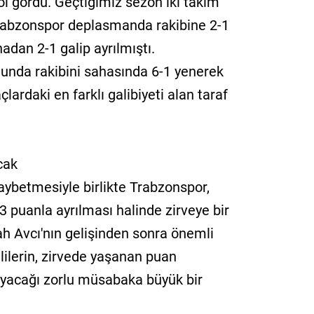
ol gördü. Geçtiğimiz sezon iki takım
abzonspor deplasmanda rakibine 2-1
adan 2-1 galip ayrılmıştı.
unda rakibini sahasında 6-1 yenerek
ardaki en farklı galibiyeti alan taraf
cak
ybetmesiyle birlikte Trabzonspor,
 puanla ayrılması halinde zirveye bir
h Avcı'nın gelişinden sonra önemli
lilerin, zirvede yaşanan puan
nayacağı zorlu müsabaka büyük bir