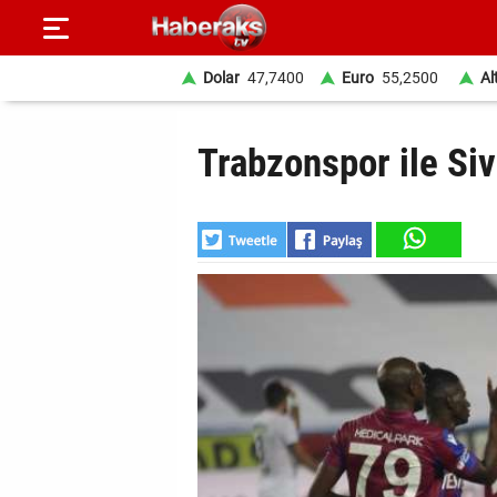
Dolar
47,7400
Euro
55,2500
Al
GÜNDEM
Trabzonspor ile Si
SPOR
YAŞAM
EKONOMİ
BELEDİYELER
SAĞLIK
SİYASET
EĞİTİM