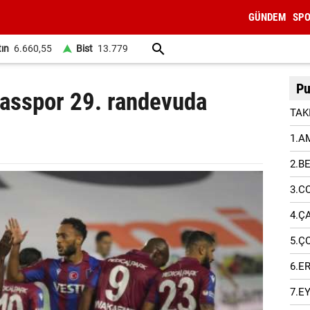
GÜNDEM
SP
tın
6.660,55
Bist
13.779
Pu
vasspor 29. randevuda
TAK
1.A
2.B
3.C
4.Ç
5.Ç
6.E
7.E