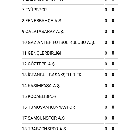
7.EYÜPSPOR
0
0
8.FENERBAHÇE A.Ş.
0
0
9.GALATASARAY A.Ş.
0
0
10.GAZİANTEP FUTBOL KULÜBÜ A.Ş.
0
0
11.GENÇLERBİRLİĞİ
0
0
12.GÖZTEPE A.Ş.
0
0
13.İSTANBUL BAŞAKŞEHİR FK
0
0
14.KASIMPAŞA A.Ş.
0
0
15.KOCAELİSPOR
0
0
16.TÜMOSAN KONYASPOR
0
0
17.SAMSUNSPOR A.Ş.
0
0
18.TRABZONSPOR A.Ş.
0
0