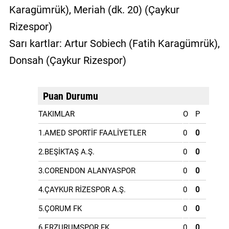
Karagümrük), Meriah (dk. 20) (Çaykur
Rizespor)
Sarı kartlar: Artur Sobiech (Fatih Karagümrük),
Donsah (Çaykur Rizespor)
Puan Durumu
TAKIMLAR
O
P
1.AMED SPORTİF FAALİYETLER
0
0
2.BEŞİKTAŞ A.Ş.
0
0
3.CORENDON ALANYASPOR
0
0
4.ÇAYKUR RİZESPOR A.Ş.
0
0
5.ÇORUM FK
0
0
6.ERZURUMSPOR FK
0
0