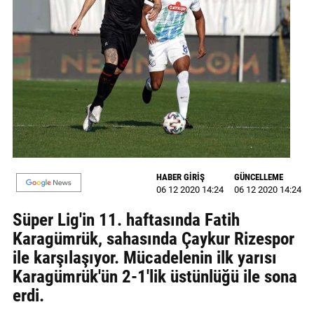
GALERİ
VİDEO
YAZARLAR
BİZE
ULAŞIN
Künye
HABER GİRİŞ
GÜNCELLEME
İletişim
06 12 2020 14:24
06 12 2020 14:24
Gizlilik
Süper Lig'in 11. haftasında Fatih
Sözleşmesi
Karagümrük, sahasında Çaykur Rizespor
ile karşılaşıyor. Mücadelenin ilk yarısı
Kullanıcı
Karagümrük'ün 2-1'lik üstünlüğü ile sona
Sözleşmesi
erdi.