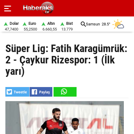
Dolar
Euro
Altın
Bist
Samsun
28.5°
47,7400
55,2500
6.660,55
13.779
GÜNDEM
Süper Lig: Fatih Karagümrük:
SPOR
2 - Çaykur Rizespor: 1 (İlk
YAŞAM
yarı)
EKONOMİ
BELEDİYELER
SAĞLIK
SİYASET
EĞİTİM