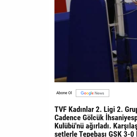
GALERİ
VİDEO
YAZARLAR
BİZE
ULAŞIN
Künye
İletişim
Gizlilik
Sözleşmesi
TVF Kadınlar 2. Ligi 2. Gr
Kullanıcı
Cadence Gölcük İhsaniyesp
Sözleşmesi
Kulübü'nü ağırladı. Karşıl
setlerle Tepebaşı GSK 3-0