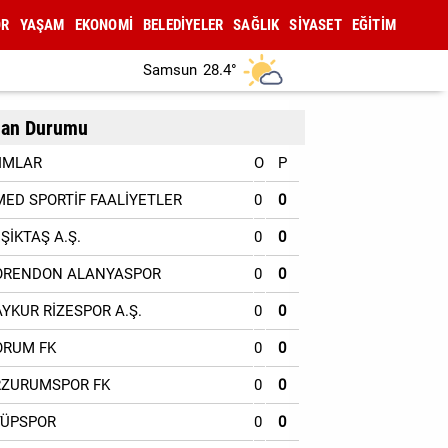
OR
YAŞAM
EKONOMİ
BELEDİYELER
SAĞLIK
SİYASET
EĞİTİM
Samsun
28.4°
an Durumu
IMLAR
O
P
MED SPORTİF FAALİYETLER
0
0
EŞİKTAŞ A.Ş.
0
0
ORENDON ALANYASPOR
0
0
AYKUR RİZESPOR A.Ş.
0
0
ORUM FK
0
0
RZURUMSPOR FK
0
0
YÜPSPOR
0
0