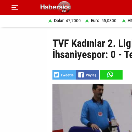
Dolar
47,7000
Euro
55,0300
Al
GÜNDEM
TVF Kadınlar 2. Li
SPOR
İhsaniyespor: 0 - T
YAŞAM
EKONOMİ
BELEDİYELER
SAĞLIK
SİYASET
EĞİTİM