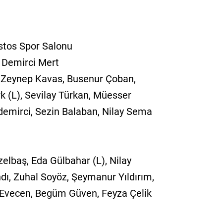
stos Spor Salonu
 Demirci Mert
 Zeynep Kavas, Busenur Çoban,
 (L), Sevilay Türkan, Müesser
şdemirci, Sezin Balaban, Nilay Sema
lbaş, Eda Gülbahar (L), Nilay
ndı, Zuhal Soyöz, Şeymanur Yıldırım,
 Evecen, Begüm Güven, Feyza Çelik