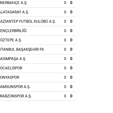
ENERBAHÇE A.Ş.
0
0
ALATASARAY A.Ş.
0
0
GAZİANTEP FUTBOL KULÜBÜ A.Ş.
0
0
GENÇLERBİRLİĞİ
0
0
GÖZTEPE A.Ş.
0
0
İSTANBUL BAŞAKŞEHİR FK
0
0
KASIMPAŞA A.Ş.
0
0
KOCAELİSPOR
0
0
KONYASPOR
0
0
SAMSUNSPOR A.Ş.
0
0
TRABZONSPOR A.Ş.
0
0