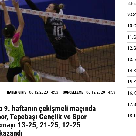
8.F
9.G
10.
11.
12.
13.
14.
15.
HABER GİRİŞ
06 12 2020 14:53
GÜNCELLEME
06 12 2020 14:53
16.
17.
up 9. haftanın çekişmeli maçında
or, Tepebaşı Gençlik ve Spor
18.
aşmayı 13-25, 21-25, 12-25
 kazandı