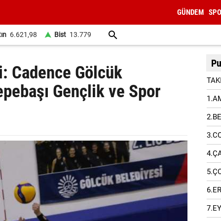
GÜNDEM
SP
tın
6.621,98
Bist
13.779
Pu
gi: Cadence Gölcük
TAK
epebaşı Gençlik ve Spor
1.A
2.B
3.C
4.Ç
5.Ç
6.E
7.E