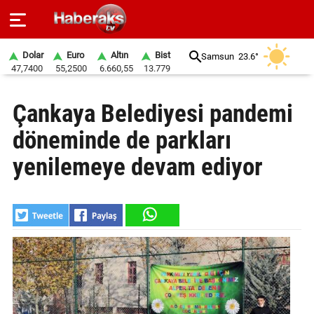
Dolar
Euro
Altın
Bist
Samsun
23.6°
47,7400
55,2500
6.660,55
13.779
GÜNDEM
Çankaya Belediyesi pandemi
SPOR
döneminde de parkları
YAŞAM
yenilemeye devam ediyor
EKONOMİ
BELEDİYELER
SAĞLIK
SİYASET
EĞİTİM