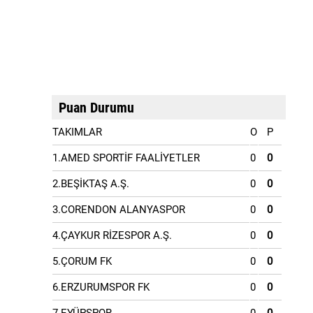
Puan Durumu
TAKIMLAR
O
P
1.AMED SPORTİF FAALİYETLER
0
0
2.BEŞİKTAŞ A.Ş.
0
0
3.CORENDON ALANYASPOR
0
0
4.ÇAYKUR RİZESPOR A.Ş.
0
0
5.ÇORUM FK
0
0
6.ERZURUMSPOR FK
0
0