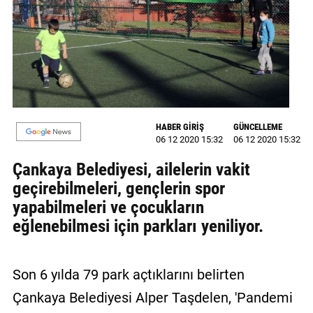
GALERİ
VİDEO
YAZARLAR
BİZE
ULAŞIN
HABER GİRİŞ
GÜNCELLEME
06 12 2020 15:32
06 12 2020 15:32
Künye
Çankaya Belediyesi, ailelerin vakit
İletişim
geçirebilmeleri, gençlerin spor
yapabilmeleri ve çocukların
Gizlilik
eğlenebilmesi için parkları yeniliyor.
Sözleşmesi
Kullanıcı
Son 6 yılda 79 park açtıklarını belirten
Sözleşmesi
Çankaya Belediyesi Alper Taşdelen, 'Pandemi