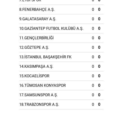
7.EYÜPSPOR
0
0
8.FENERBAHÇE A.Ş.
0
0
9.GALATASARAY A.Ş.
0
0
10.GAZİANTEP FUTBOL KULÜBÜ A.Ş.
0
0
11.GENÇLERBİRLİĞİ
0
0
12.GÖZTEPE A.Ş.
0
0
13.İSTANBUL BAŞAKŞEHİR FK
0
0
14.KASIMPAŞA A.Ş.
0
0
15.KOCAELİSPOR
0
0
16.TÜMOSAN KONYASPOR
0
0
17.SAMSUNSPOR A.Ş.
0
0
18.TRABZONSPOR A.Ş.
0
0