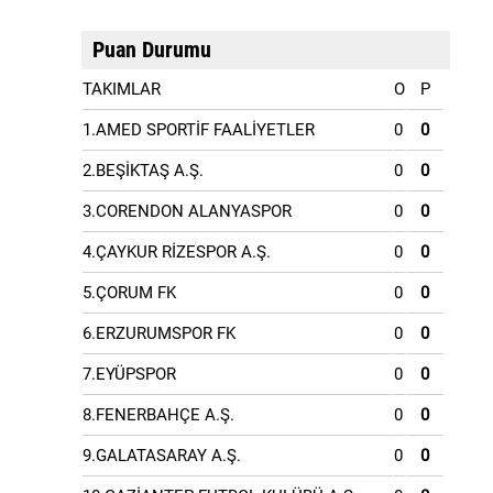
Puan Durumu
TAKIMLAR
O
P
1.AMED SPORTİF FAALİYETLER
0
0
2.BEŞİKTAŞ A.Ş.
0
0
3.CORENDON ALANYASPOR
0
0
4.ÇAYKUR RİZESPOR A.Ş.
0
0
5.ÇORUM FK
0
0
6.ERZURUMSPOR FK
0
0
7.EYÜPSPOR
0
0
8.FENERBAHÇE A.Ş.
0
0
9.GALATASARAY A.Ş.
0
0