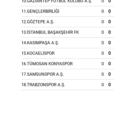
10.GAZİANTEP FUTBOL KULÜBÜ A.Ş.
0
0
11.GENÇLERBİRLİĞİ
0
0
12.GÖZTEPE A.Ş.
0
0
13.İSTANBUL BAŞAKŞEHİR FK
0
0
14.KASIMPAŞA A.Ş.
0
0
15.KOCAELİSPOR
0
0
16.TÜMOSAN KONYASPOR
0
0
17.SAMSUNSPOR A.Ş.
0
0
18.TRABZONSPOR A.Ş.
0
0