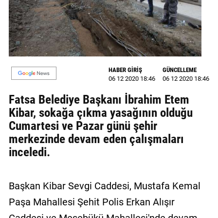
GALERİ
VİDEO
YAZARLAR
HABER GİRİŞ
GÜNCELLEME
BİZE
06 12 2020 18:46
06 12 2020 18:46
ULAŞIN
Fatsa Belediye Başkanı İbrahim Etem
Künye
Kibar, sokağa çıkma yasağının olduğu
Cumartesi ve Pazar günü şehir
İletişim
merkezinde devam eden çalışmaları
Gizlilik
inceledi.
Sözleşmesi
Kullanıcı
Başkan Kibar Sevgi Caddesi, Mustafa Kemal
Sözleşmesi
Paşa Mahallesi Şehit Polis Erkan Alışır
Caddesi ve Meşebükü Mahallesi'nde devam