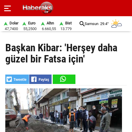
Dolar
Euro
Altın
Bist
Samsun
29.4°
47,7400
55,2500
6.660,55
13.779
GÜNDEM
Başkan Kibar: 'Herşey daha
SPOR
güzel bir Fatsa için'
YAŞAM
EKONOMİ
BELEDİYELER
SAĞLIK
SİYASET
EĞİTİM