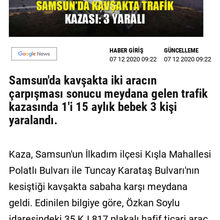
GALERİ
VİDEO
HABER GİRİŞ
GÜNCELLEME
YAZARLAR
07 12 2020 09:22
07 12 2020 09:22
BİZE
Samsun'da kavşakta iki aracın
ULAŞIN
çarpışması sonucu meydana gelen trafik
kazasında 1'i 15 aylık bebek 3 kişi
Künye
yaralandı.
İletişim
Gizlilik
Kaza, Samsun'un İlkadım ilçesi Kışla Mahallesi
Sözleşmesi
Polatlı Bulvarı ile Tuncay Karataş Bulvarı'nın
Kullanıcı
kesiştiği kavşakta sabaha karşı meydana
Sözleşmesi
geldi. Edinilen bilgiye göre, Özkan Soylu
idaresindeki 35 KJ 817 plakalı hafif ticari araç,