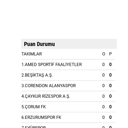
Puan Durumu
TAKIMLAR
O
P
1.AMED SPORTİF FAALİYETLER
0
0
2.BEŞİKTAŞ A.Ş.
0
0
3.CORENDON ALANYASPOR
0
0
4.ÇAYKUR RİZESPOR A.Ş.
0
0
5.ÇORUM FK
0
0
6.ERZURUMSPOR FK
0
0