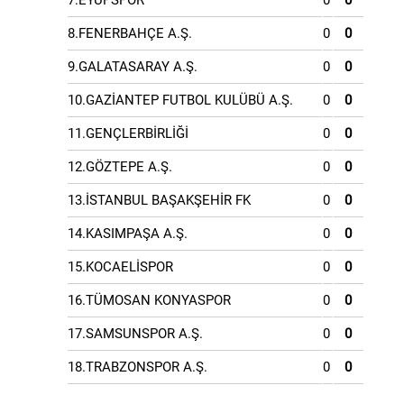
7.EYÜPSPOR
0
0
8.FENERBAHÇE A.Ş.
0
0
9.GALATASARAY A.Ş.
0
0
10.GAZİANTEP FUTBOL KULÜBÜ A.Ş.
0
0
11.GENÇLERBİRLİĞİ
0
0
12.GÖZTEPE A.Ş.
0
0
13.İSTANBUL BAŞAKŞEHİR FK
0
0
14.KASIMPAŞA A.Ş.
0
0
15.KOCAELİSPOR
0
0
16.TÜMOSAN KONYASPOR
0
0
17.SAMSUNSPOR A.Ş.
0
0
18.TRABZONSPOR A.Ş.
0
0