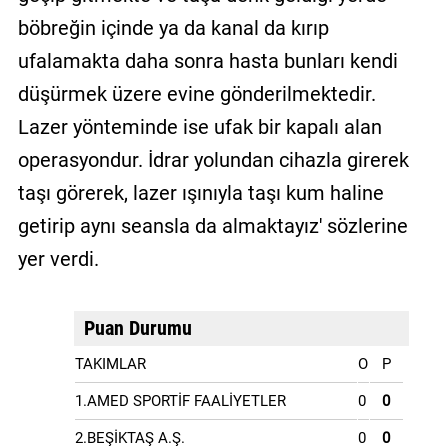
böbreğin içinde ya da kanal da kırıp
ufalamakta daha sonra hasta bunları kendi
düşürmek üzere evine gönderilmektedir.
Lazer yönteminde ise ufak bir kapalı alan
operasyondur. İdrar yolundan cihazla girerek
taşı görerek, lazer ışınıyla taşı kum haline
getirip aynı seansla da almaktayız' sözlerine
yer verdi.
Puan Durumu
TAKIMLAR
O
P
1.AMED SPORTİF FAALİYETLER
0
0
2.BEŞİKTAŞ A.Ş.
0
0