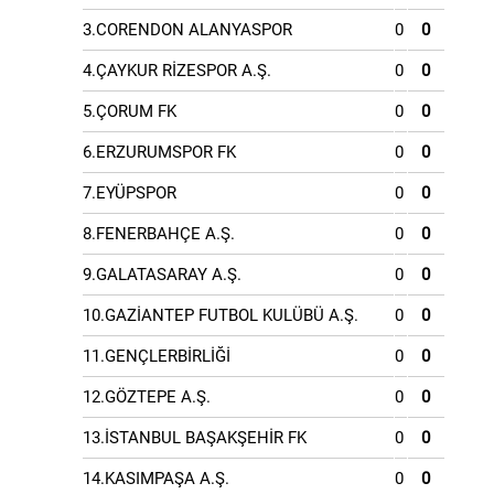
3.CORENDON ALANYASPOR
0
0
4.ÇAYKUR RİZESPOR A.Ş.
0
0
5.ÇORUM FK
0
0
6.ERZURUMSPOR FK
0
0
7.EYÜPSPOR
0
0
8.FENERBAHÇE A.Ş.
0
0
9.GALATASARAY A.Ş.
0
0
10.GAZİANTEP FUTBOL KULÜBÜ A.Ş.
0
0
11.GENÇLERBİRLİĞİ
0
0
12.GÖZTEPE A.Ş.
0
0
13.İSTANBUL BAŞAKŞEHİR FK
0
0
14.KASIMPAŞA A.Ş.
0
0