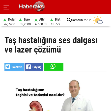
Dolar
Euro
Altın
Bist
Samsun
27.7°
47,7400
55,2500
6.660,55
13.779
GÜNDEM
Taş hastalığına ses dalgası
SPOR
ve lazer çözümü
YAŞAM
EKONOMİ
BELEDİYELER
SAĞLIK
SİYASET
EĞİTİM