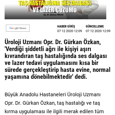
GALERİ
VİDEO
HABER GİRİŞ
GÜNCELLEME
YAZARLAR
07 12 2020 12:09
07 12 2020 12:09
BİZE
Üroloji Uzmanı Opr. Dr. Gürkan Özkan,
ULAŞIN
'Verdiği şiddetli ağrı ile kişiyi aşırı
kıvrandıran taş hastalığında ses dalgası
Künye
ve lazer tedavi uygulamasını kısa bir
İletişim
sürede gerçekleştirip hasta evine, normal
yaşamına dönebilmektedir' dedi.
Gizlilik
Sözleşmesi
Büyük Anadolu Hastaneleri Üroloji Uzmanı
Kullanıcı
Sözleşmesi
Opr. Dr. Gürkan Özkan, taş hastalığı ve taş
kırma uygulaması ile ilgili merak edilen tüm