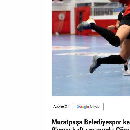
GALERİ
VİDEO
YAZARLAR
BİZE
ULAŞIN
Künye
İletişim
Gizlilik
Sözleşmesi
Kullanıcı
Sözleşmesi
Muratpaşa Belediyespor kad
9'uncu hafta maçında Göre