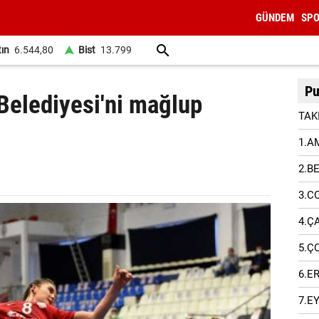
GÜNDEM
SP
tın
6.544,80
Bist
13.799
Pu
Belediyesi'ni mağlup
TAK
1.A
2.B
3.C
4.Ç
5.Ç
6.E
7.E