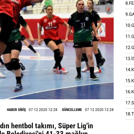
8.F
9.G
10.
11.
12.
13.
14.
15.
16.
17.
HABER GİRİŞ
07 12 2020 12:28
GÜNCELLEME
07 12 2020 12:28
18.
ın hentbol takımı, Süper Lig'in
le Belediyesi'ni 41-33 mağlup