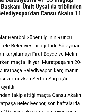
e Başkanı Ümit Uysal da tribünden
Belediyespor'dan Cansu Akalın 11
lar Hentbol Süper Lig'inin 9'uncu
ele Belediyesi'ni ağırladı. Süleyman
n karşılamayı Fırat Beyde ve Melih
rken maçta ilk yarı Muratpaşa'nın 20-
Muratpaşa Belediyespor, karşımanın
şansı vermezken Sertan Sarpaş'ın
ayrıldı.
ünden takip ettiği maçta Cansu Akalın
uratpaşa Belediyespor, son haftalarda
n 19 yaşındaki sağ kanat oyuncusu