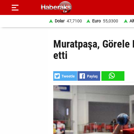
Dolar
47,7100
Euro
55,0300
Al
GÜNDEM
Muratpaşa, Görele 
SPOR
etti
YAŞAM
EKONOMİ
BELEDİYELER
SAĞLIK
SİYASET
EĞİTİM