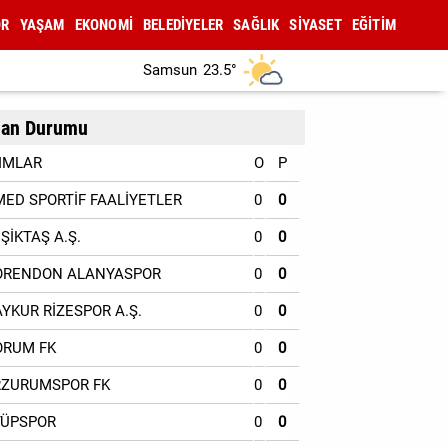
OR
YAŞAM
EKONOMİ
BELEDİYELER
SAĞLIK
SİYASET
EĞİTİM
Samsun
23.5°
an Durumu
IMLAR
O
P
MED SPORTİF FAALİYETLER
0
0
EŞİKTAŞ A.Ş.
0
0
ORENDON ALANYASPOR
0
0
AYKUR RİZESPOR A.Ş.
0
0
ORUM FK
0
0
RZURUMSPOR FK
0
0
YÜPSPOR
0
0