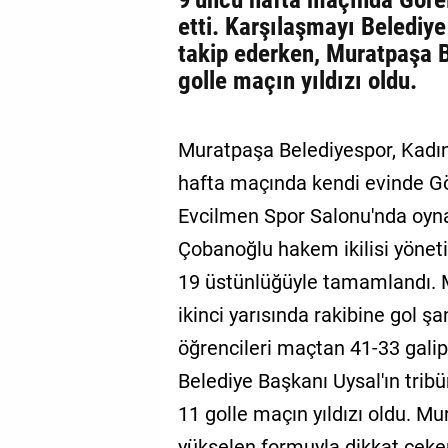
etti. Karşılaşmayı Belediy
takip ederken, Muratpaşa 
golle maçın yıldızı oldu.
Muratpaşa Belediyespor, Kadın
hafta maçında kendi evinde Gör
Evcilmen Spor Salonu'nda oyna
Çobanoğlu hakem ikilisi yöneti
19 üstünlüğüyle tamamlandı. 
ikinci yarısında rakibine gol 
öğrencileri maçtan 41-33 galip 
Belediye Başkanı Uysal'ın trib
11 golle maçın yıldızı oldu. M
yükselen formuyla dikkat çeke