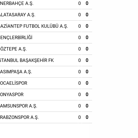
ENERBAHÇE A.Ş.
0
0
ALATASARAY A.Ş.
0
0
GAZİANTEP FUTBOL KULÜBÜ A.Ş.
0
0
GENÇLERBİRLİĞİ
0
0
GÖZTEPE A.Ş.
0
0
İSTANBUL BAŞAKŞEHİR FK
0
0
KASIMPAŞA A.Ş.
0
0
KOCAELİSPOR
0
0
KONYASPOR
0
0
SAMSUNSPOR A.Ş.
0
0
TRABZONSPOR A.Ş.
0
0