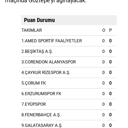
maçında Göztepe'yi ağırlayacak.
Puan Durumu
TAKIMLAR
O
P
1.AMED SPORTİF FAALİYETLER
0
0
2.BEŞİKTAŞ A.Ş.
0
0
3.CORENDON ALANYASPOR
0
0
4.ÇAYKUR RİZESPOR A.Ş.
0
0
5.ÇORUM FK
0
0
6.ERZURUMSPOR FK
0
0
7.EYÜPSPOR
0
0
8.FENERBAHÇE A.Ş.
0
0
9.GALATASARAY A.Ş.
0
0