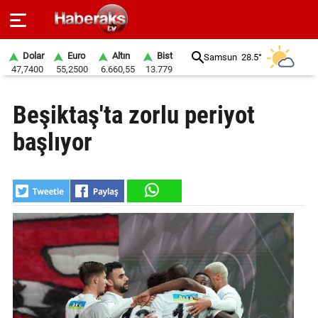
Dolar
Euro
Altın
Bist
Samsun
28.5°
47,7400
55,2500
6.660,55
13.779
GÜNDEM
Beşiktaş'ta zorlu periyot
SPOR
başlıyor
YAŞAM
EKONOMİ
BELEDİYELER
SAĞLIK
SİYASET
EĞİTİM