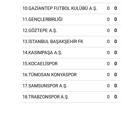
10.GAZİANTEP FUTBOL KULÜBÜ A.Ş.
0
0
11.GENÇLERBİRLİĞİ
0
0
12.GÖZTEPE A.Ş.
0
0
13.İSTANBUL BAŞAKŞEHİR FK
0
0
14.KASIMPAŞA A.Ş.
0
0
15.KOCAELİSPOR
0
0
16.TÜMOSAN KONYASPOR
0
0
17.SAMSUNSPOR A.Ş.
0
0
18.TRABZONSPOR A.Ş.
0
0