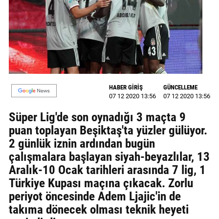
GALERİ
VİDEO
YAZARLAR
BİZE
ULAŞIN
HABER GİRİŞ
GÜNCELLEME
07 12 2020 13:56
07 12 2020 13:56
Künye
Süper Lig'de son oynadığı 3 maçta 9
İletişim
puan toplayan Beşiktaş'ta yüzler gülüyor.
2 günlük iznin ardından bugün
Gizlilik
çalışmalara başlayan siyah-beyazlılar, 13
Sözleşmesi
Aralık-10 Ocak tarihleri arasında 7 lig, 1
Türkiye Kupası maçına çıkacak. Zorlu
Kullanıcı
periyot öncesinde Adem Ljajic'in de
Sözleşmesi
takıma dönecek olması teknik heyeti