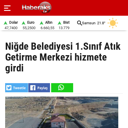
Dolar
Euro
Altın
Bist
Samsun
21.8°
47,7400
55,2500
6.660,55
13.779
GÜNDEM
Niğde Belediyesi 1.Sınıf Atık
SPOR
Getirme Merkezi hizmete
YAŞAM
girdi
EKONOMİ
BELEDİYELER
SAĞLIK
SİYASET
EĞİTİM