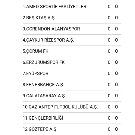
1.AMED SPORTİF FAALİYETLER
0
0
2.BEŞİKTAŞ A.Ş.
0
0
3.CORENDON ALANYASPOR
0
0
4.ÇAYKUR RİZESPOR A.Ş.
0
0
5.ÇORUM FK
0
0
6.ERZURUMSPOR FK
0
0
7.EYÜPSPOR
0
0
8.FENERBAHÇE A.Ş.
0
0
9.GALATASARAY A.Ş.
0
0
10.GAZİANTEP FUTBOL KULÜBÜ A.Ş.
0
0
11.GENÇLERBİRLİĞİ
0
0
12.GÖZTEPE A.Ş.
0
0