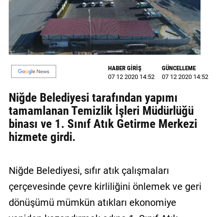
GALERİ
VİDEO
YAZARLAR
HABER GİRİŞ
GÜNCELLEME
BİZE
07 12 2020 14:52
07 12 2020 14:52
ULAŞIN
Niğde Belediyesi tarafından yapımı
Künye
tamamlanan Temizlik İşleri Müdürlüğü
binası ve 1. Sınıf Atık Getirme Merkezi
İletişim
hizmete girdi.
Gizlilik
Sözleşmesi
Niğde Belediyesi, sıfır atık çalışmaları
Kullanıcı
çerçevesinde çevre kirliliğini önlemek ve geri
Sözleşmesi
dönüşümü mümkün atıkları ekonomiye