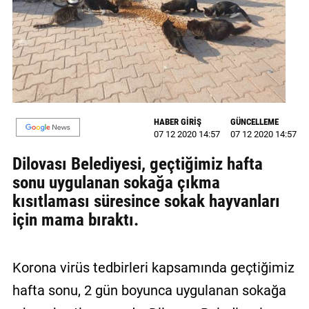
GALERİ
VİDEO
YAZARLAR
BİZE
ULAŞIN
HABER GİRİŞ
GÜNCELLEME
07 12 2020 14:57
07 12 2020 14:57
Künye
Dilovası Belediyesi, geçtiğimiz hafta
İletişim
sonu uygulanan sokağa çıkma
kısıtlaması süresince sokak hayvanları
Gizlilik
için mama bıraktı.
Sözleşmesi
Kullanıcı
Korona virüs tedbirleri kapsamında geçtiğimiz
Sözleşmesi
hafta sonu, 2 gün boyunca uygulanan sokağa