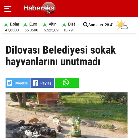
Dolar
Euro
Altın
Bist
Samsun
28.4°
47,6000
55,0600
6.525,09
13.791
GÜNDEM
Dilovası Belediyesi sokak
SPOR
hayvanlarını unutmadı
YAŞAM
EKONOMİ
BELEDİYELER
SAĞLIK
SİYASET
EĞİTİM