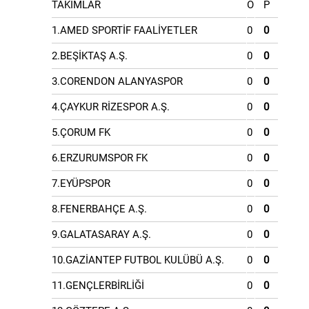
TAKIMLAR
O
P
1.AMED SPORTİF FAALİYETLER
0
0
2.BEŞİKTAŞ A.Ş.
0
0
3.CORENDON ALANYASPOR
0
0
4.ÇAYKUR RİZESPOR A.Ş.
0
0
5.ÇORUM FK
0
0
6.ERZURUMSPOR FK
0
0
7.EYÜPSPOR
0
0
8.FENERBAHÇE A.Ş.
0
0
9.GALATASARAY A.Ş.
0
0
10.GAZİANTEP FUTBOL KULÜBÜ A.Ş.
0
0
11.GENÇLERBİRLİĞİ
0
0