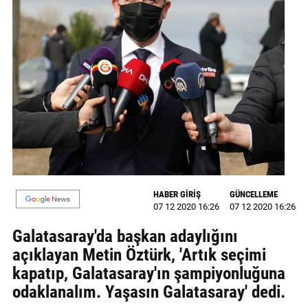
GALERİ
VİDEO
YAZARLAR
BİZE
ULAŞIN
Künye
İletişim
HABER GİRİŞ
GÜNCELLEME
Gizlilik
07 12 2020 16:26
07 12 2020 16:26
Sözleşmesi
Galatasaray'da başkan adaylığını
açıklayan Metin Öztürk, 'Artık seçimi
Kullanıcı
kapatıp, Galatasaray'ın şampiyonluğuna
Sözleşmesi
odaklanalım. Yaşasın Galatasaray' dedi.