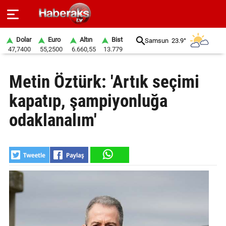
Dolar
Euro
Altın
Bist
Samsun
23.9°
47,7400
55,2500
6.660,55
13.779
GÜNDEM
Metin Öztürk: 'Artık seçimi
SPOR
kapatıp, şampiyonluğa
YAŞAM
odaklanalım'
EKONOMİ
BELEDİYELER
SAĞLIK
SİYASET
EĞİTİM