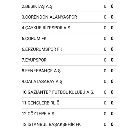
2.BEŞİKTAŞ A.Ş.
0
0
3.CORENDON ALANYASPOR
0
0
4.ÇAYKUR RİZESPOR A.Ş.
0
0
5.ÇORUM FK
0
0
6.ERZURUMSPOR FK
0
0
7.EYÜPSPOR
0
0
8.FENERBAHÇE A.Ş.
0
0
9.GALATASARAY A.Ş.
0
0
10.GAZİANTEP FUTBOL KULÜBÜ A.Ş.
0
0
11.GENÇLERBİRLİĞİ
0
0
12.GÖZTEPE A.Ş.
0
0
13.İSTANBUL BAŞAKŞEHİR FK
0
0