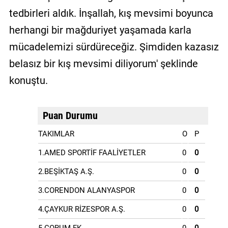
tedbirleri aldık. İnşallah, kış mevsimi boyunca
herhangi bir mağduriyet yaşamada karla
mücadelemizi sürdüreceğiz. Şimdiden kazasız
belasız bir kış mevsimi diliyorum' şeklinde
konuştu.
Puan Durumu
TAKIMLAR
O
P
1.AMED SPORTİF FAALİYETLER
0
0
2.BEŞİKTAŞ A.Ş.
0
0
3.CORENDON ALANYASPOR
0
0
4.ÇAYKUR RİZESPOR A.Ş.
0
0
5.ÇORUM FK
0
0