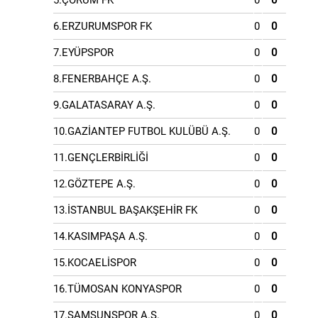
6.ERZURUMSPOR FK
0
0
7.EYÜPSPOR
0
0
8.FENERBAHÇE A.Ş.
0
0
9.GALATASARAY A.Ş.
0
0
10.GAZİANTEP FUTBOL KULÜBÜ A.Ş.
0
0
11.GENÇLERBİRLİĞİ
0
0
12.GÖZTEPE A.Ş.
0
0
13.İSTANBUL BAŞAKŞEHİR FK
0
0
14.KASIMPAŞA A.Ş.
0
0
15.KOCAELİSPOR
0
0
16.TÜMOSAN KONYASPOR
0
0
17.SAMSUNSPOR A.Ş.
0
0