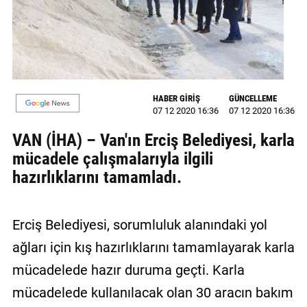
GALERİ
VİDEO
YAZARLAR
HABER GİRİŞ
GÜNCELLEME
BİZE
07 12 2020 16:36
07 12 2020 16:36
ULAŞIN
VAN (İHA) – Van'ın Erciş Belediyesi, karla
Künye
mücadele çalışmalarıyla ilgili
hazırlıklarını tamamladı.
İletişim
Gizlilik
Erciş Belediyesi, sorumluluk alanındaki yol
Sözleşmesi
ağları için kış hazırlıklarını tamamlayarak karla
Kullanıcı
mücadelede hazır duruma geçti. Karla
Sözleşmesi
mücadelede kullanılacak olan 30 aracın bakım