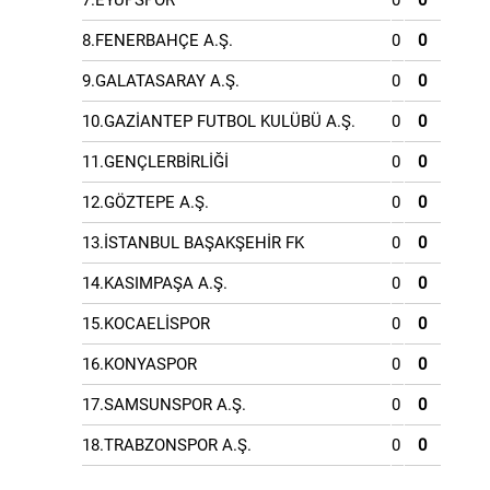
7.EYÜPSPOR
0
0
8.FENERBAHÇE A.Ş.
0
0
9.GALATASARAY A.Ş.
0
0
10.GAZİANTEP FUTBOL KULÜBÜ A.Ş.
0
0
11.GENÇLERBİRLİĞİ
0
0
12.GÖZTEPE A.Ş.
0
0
13.İSTANBUL BAŞAKŞEHİR FK
0
0
14.KASIMPAŞA A.Ş.
0
0
15.KOCAELİSPOR
0
0
16.KONYASPOR
0
0
17.SAMSUNSPOR A.Ş.
0
0
18.TRABZONSPOR A.Ş.
0
0