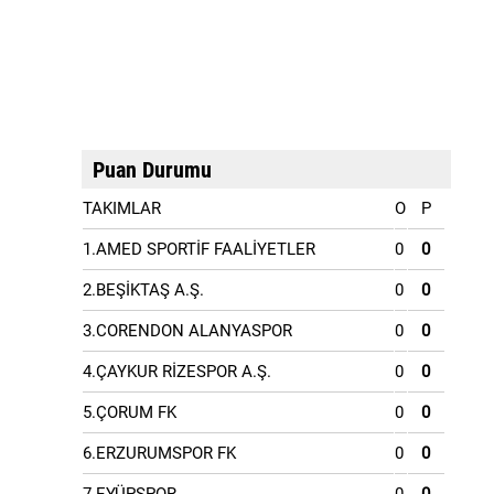
Puan Durumu
TAKIMLAR
O
P
1.AMED SPORTİF FAALİYETLER
0
0
2.BEŞİKTAŞ A.Ş.
0
0
3.CORENDON ALANYASPOR
0
0
4.ÇAYKUR RİZESPOR A.Ş.
0
0
5.ÇORUM FK
0
0
6.ERZURUMSPOR FK
0
0