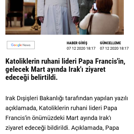
GALERİ
VİDEO
YAZARLAR
HABER GİRİŞ
GÜNCELLEME
BİZE
07 12 2020 18:17
07 12 2020 18:17
ULAŞIN
Katoliklerin ruhani lideri Papa Francis'in,
Künye
gelecek Mart ayında Irak'ı ziyaret
edeceği belirtildi.
İletişim
Gizlilik
Irak Dışişleri Bakanlığı tarafından yapılan yazılı
Sözleşmesi
açıklamada, Katoliklerin ruhani lideri Papa
Kullanıcı
Francis'in önümüzdeki Mart ayında Irak'ı
Sözleşmesi
ziyaret edeceği bildirildi. Açıklamada, Papa