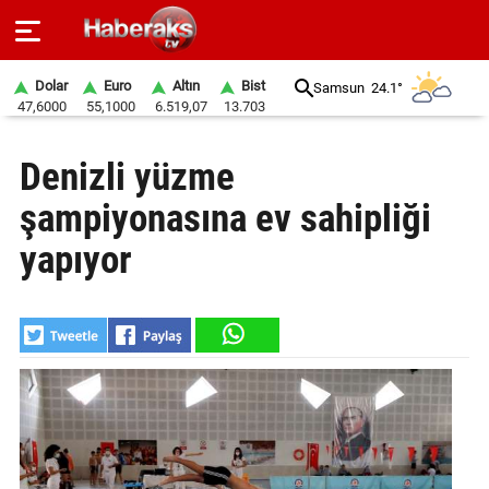
Dolar
Euro
Altın
Bist
Samsun
24.1°
47,6000
55,1000
6.519,07
13.703
GÜNDEM
Denizli yüzme
SPOR
şampiyonasına ev sahipliği
YAŞAM
yapıyor
EKONOMİ
BELEDİYELER
SAĞLIK
SİYASET
EĞİTİM