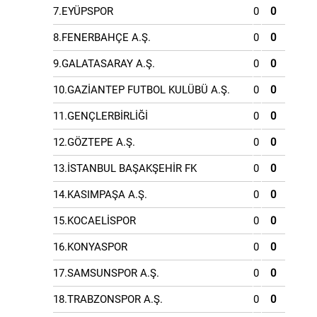
7.EYÜPSPOR
0
0
8.FENERBAHÇE A.Ş.
0
0
9.GALATASARAY A.Ş.
0
0
10.GAZİANTEP FUTBOL KULÜBÜ A.Ş.
0
0
11.GENÇLERBİRLİĞİ
0
0
12.GÖZTEPE A.Ş.
0
0
13.İSTANBUL BAŞAKŞEHİR FK
0
0
14.KASIMPAŞA A.Ş.
0
0
15.KOCAELİSPOR
0
0
16.KONYASPOR
0
0
17.SAMSUNSPOR A.Ş.
0
0
18.TRABZONSPOR A.Ş.
0
0