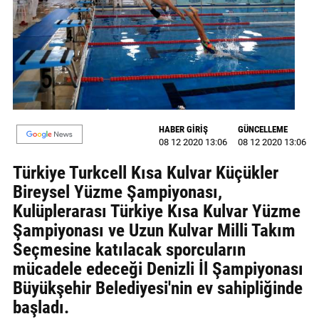
GALERİ
VİDEO
YAZARLAR
BİZE
ULAŞIN
HABER GİRİŞ
GÜNCELLEME
08 12 2020 13:06
08 12 2020 13:06
Künye
Türkiye Turkcell Kısa Kulvar Küçükler
İletişim
Bireysel Yüzme Şampiyonası,
Kulüplerarası Türkiye Kısa Kulvar Yüzme
Gizlilik
Şampiyonası ve Uzun Kulvar Milli Takım
Sözleşmesi
Seçmesine katılacak sporcuların
Kullanıcı
mücadele edeceği Denizli İl Şampiyonası
Sözleşmesi
Büyükşehir Belediyesi'nin ev sahipliğinde
başladı.