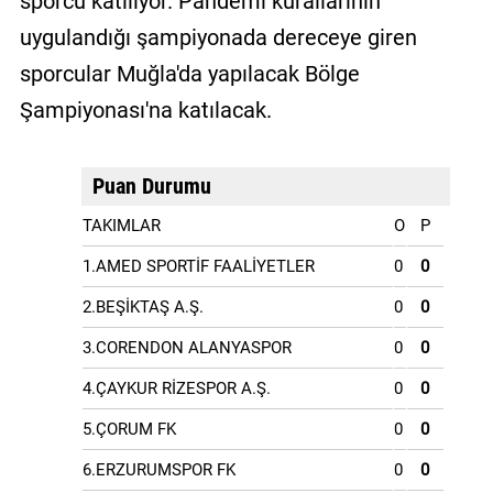
sporcu katılıyor. Pandemi kurallarının
uygulandığı şampiyonada dereceye giren
sporcular Muğla'da yapılacak Bölge
Şampiyonası'na katılacak.
Puan Durumu
TAKIMLAR
O
P
1.AMED SPORTİF FAALİYETLER
0
0
2.BEŞİKTAŞ A.Ş.
0
0
3.CORENDON ALANYASPOR
0
0
4.ÇAYKUR RİZESPOR A.Ş.
0
0
5.ÇORUM FK
0
0
6.ERZURUMSPOR FK
0
0