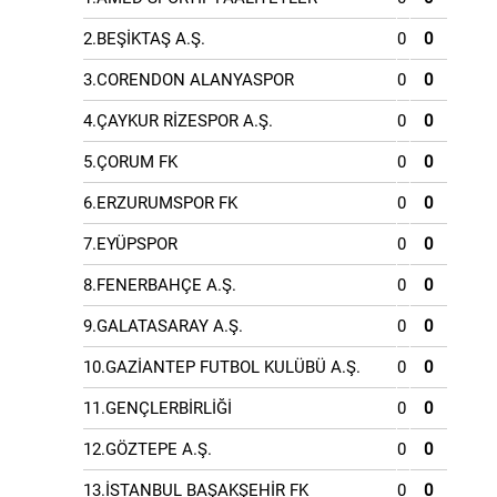
2.BEŞİKTAŞ A.Ş.
0
0
3.CORENDON ALANYASPOR
0
0
4.ÇAYKUR RİZESPOR A.Ş.
0
0
5.ÇORUM FK
0
0
6.ERZURUMSPOR FK
0
0
7.EYÜPSPOR
0
0
8.FENERBAHÇE A.Ş.
0
0
9.GALATASARAY A.Ş.
0
0
10.GAZİANTEP FUTBOL KULÜBÜ A.Ş.
0
0
11.GENÇLERBİRLİĞİ
0
0
12.GÖZTEPE A.Ş.
0
0
13.İSTANBUL BAŞAKŞEHİR FK
0
0