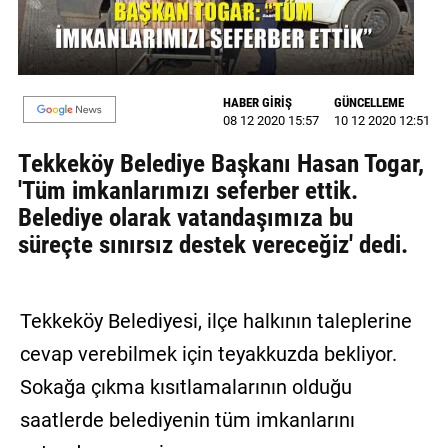
GALERİ
VİDEO
HABER GİRİŞ
GÜNCELLEME
YAZARLAR
08 12 2020 15:57
10 12 2020 12:51
BİZE
Tekkeköy Belediye Başkanı Hasan Togar,
ULAŞIN
'Tüm imkanlarımızı seferber ettik.
Belediye olarak vatandaşımıza bu
Künye
süreçte sınırsız destek vereceğiz' dedi.
İletişim
Gizlilik
Tekkeköy Belediyesi, ilçe halkının taleplerine
Sözleşmesi
cevap verebilmek için teyakkuzda bekliyor.
Kullanıcı
Sokağa çıkma kısıtlamalarının olduğu
Sözleşmesi
saatlerde belediyenin tüm imkanlarını