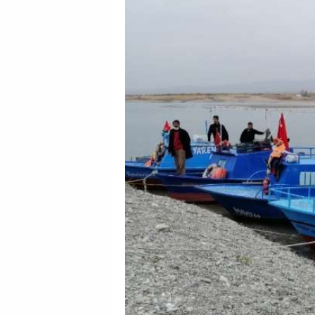
GALERİ
VİDEO
YAZARLAR
BİZE
ULAŞIN
Künye
İletişim
Gizlilik
Sözleşmesi
Kullanıcı
Sözleşmesi