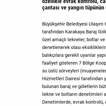
özellikle evrak kontrolü, ca
çantası ve yangın tüpünün o
Büyükşehir Belediyesi Ulaşım 
tarafından Karakaya Baraj Gölü
özel amaçlı tekneler, botlar ve 
denetlenerek olası eksiklikler
balıkçılara gerekli uyarılar ya
faaliyet gösteren 7 Bölge Kooper
su üstü sörveyleri (muayenele
Hizmetleri Dairesi tarafından ya
bulunan baraj ve göletlerin büt
tekne ve botların denetimleri a
Denetimlerde, evrak kontrolü, c