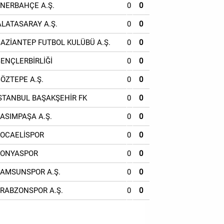
ENERBAHÇE A.Ş.
0
0
ALATASARAY A.Ş.
0
0
GAZİANTEP FUTBOL KULÜBÜ A.Ş.
0
0
GENÇLERBİRLİĞİ
0
0
GÖZTEPE A.Ş.
0
0
İSTANBUL BAŞAKŞEHİR FK
0
0
KASIMPAŞA A.Ş.
0
0
KOCAELİSPOR
0
0
KONYASPOR
0
0
SAMSUNSPOR A.Ş.
0
0
TRABZONSPOR A.Ş.
0
0