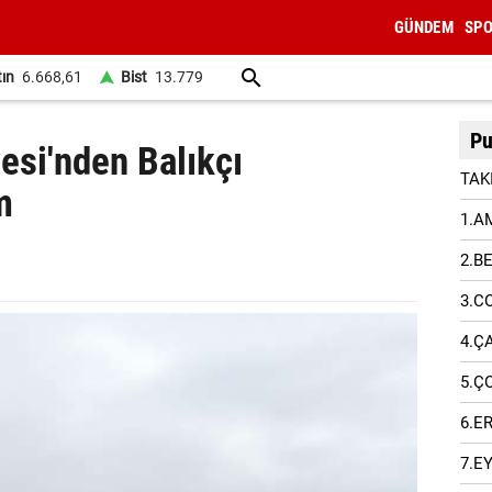
GÜNDEM
SP
tın
6.668,61
Bist
13.779
Pu
esi'nden Balıkçı
TAK
m
1.A
2.B
3.C
4.Ç
5.Ç
6.E
7.E