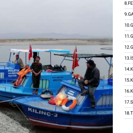
8.F
9.G
10.
11.
12.
13.
14.
15.
16.
17.
18.