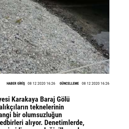
HABER GİRİŞ
08 12 2020 16:26
GÜNCELLEME
08 12 2020 16:26
yesi Karakaya Baraj Gölü
alıkçıların teknelerinin
angi bir olumsuzluğun
dbirleri alıyor. Denetimlerde,