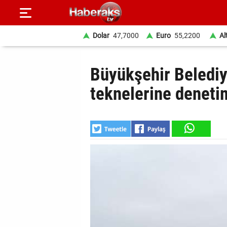
Dolar
47,7000
Euro
55,2200
Al
GÜNDEM
Büyükşehir Belediy
SPOR
teknelerine deneti
YAŞAM
EKONOMİ
BELEDİYELER
SAĞLIK
SİYASET
EĞİTİM