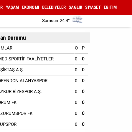
OR
YAŞAM
EKONOMİ
BELEDİYELER
SAĞLIK
SİYASET
EĞİTİM
Samsun
24.4°
an Durumu
IMLAR
O
P
MED SPORTİF FAALİYETLER
0
0
EŞİKTAŞ A.Ş.
0
0
ORENDON ALANYASPOR
0
0
AYKUR RİZESPOR A.Ş.
0
0
ORUM FK
0
0
RZURUMSPOR FK
0
0
YÜPSPOR
0
0