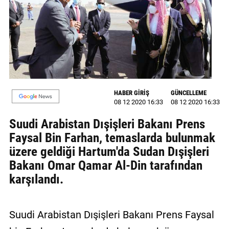
GALERİ
VİDEO
YAZARLAR
BİZE
ULAŞIN
HABER GİRİŞ
GÜNCELLEME
08 12 2020 16:33
08 12 2020 16:33
Künye
Suudi Arabistan Dışişleri Bakanı Prens
İletişim
Faysal Bin Farhan, temaslarda bulunmak
üzere geldiği Hartum'da Sudan Dışişleri
Gizlilik
Bakanı Omar Qamar Al-Din tarafından
Sözleşmesi
karşılandı.
Kullanıcı
Sözleşmesi
Suudi Arabistan Dışişleri Bakanı Prens Faysal