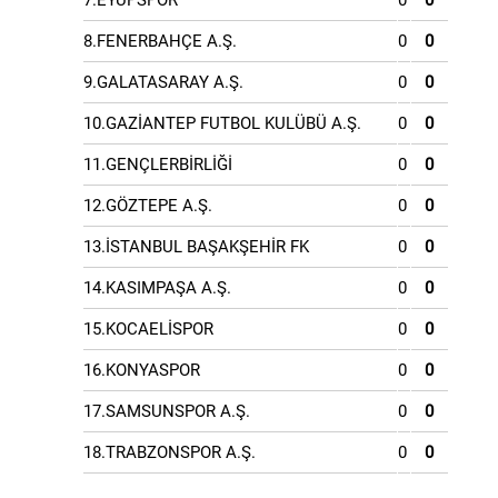
7.EYÜPSPOR
0
0
8.FENERBAHÇE A.Ş.
0
0
9.GALATASARAY A.Ş.
0
0
10.GAZİANTEP FUTBOL KULÜBÜ A.Ş.
0
0
11.GENÇLERBİRLİĞİ
0
0
12.GÖZTEPE A.Ş.
0
0
13.İSTANBUL BAŞAKŞEHİR FK
0
0
14.KASIMPAŞA A.Ş.
0
0
15.KOCAELİSPOR
0
0
16.KONYASPOR
0
0
17.SAMSUNSPOR A.Ş.
0
0
18.TRABZONSPOR A.Ş.
0
0