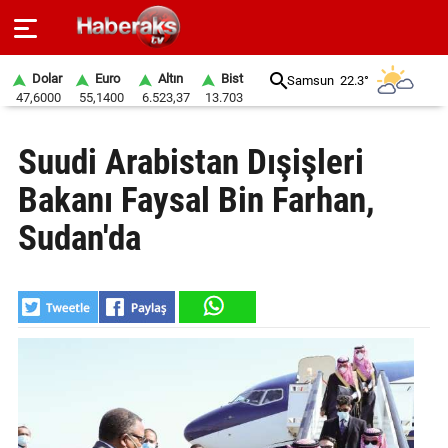
Dolar
Euro
Altın
Bist
Samsun
22.3°
47,6000
55,1400
6.523,37
13.703
GÜNDEM
Suudi Arabistan Dışişleri
SPOR
Bakanı Faysal Bin Farhan,
YAŞAM
Sudan'da
EKONOMİ
BELEDİYELER
SAĞLIK
SİYASET
EĞİTİM