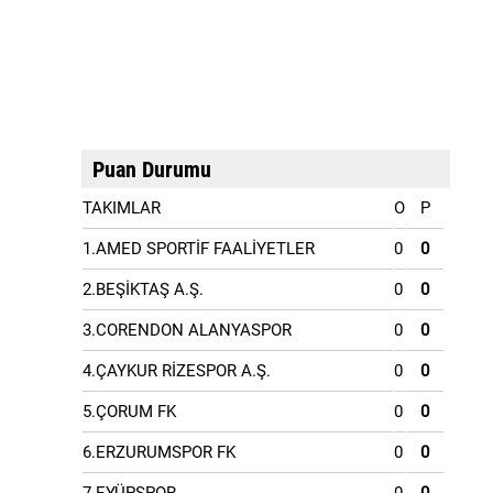
Puan Durumu
TAKIMLAR
O
P
1.AMED SPORTİF FAALİYETLER
0
0
2.BEŞİKTAŞ A.Ş.
0
0
3.CORENDON ALANYASPOR
0
0
4.ÇAYKUR RİZESPOR A.Ş.
0
0
5.ÇORUM FK
0
0
6.ERZURUMSPOR FK
0
0