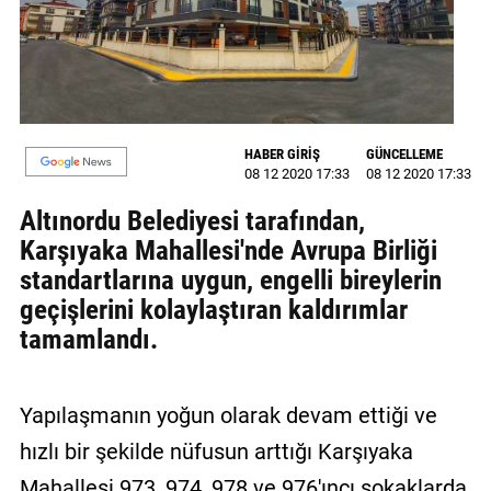
GALERİ
VİDEO
YAZARLAR
HABER GİRİŞ
GÜNCELLEME
BİZE
08 12 2020 17:33
08 12 2020 17:33
ULAŞIN
Altınordu Belediyesi tarafından,
Künye
Karşıyaka Mahallesi'nde Avrupa Birliği
standartlarına uygun, engelli bireylerin
İletişim
geçişlerini kolaylaştıran kaldırımlar
Gizlilik
tamamlandı.
Sözleşmesi
Kullanıcı
Yapılaşmanın yoğun olarak devam ettiği ve
Sözleşmesi
hızlı bir şekilde nüfusun arttığı Karşıyaka
Mahallesi 973, 974, 978 ve 976'ıncı sokaklarda