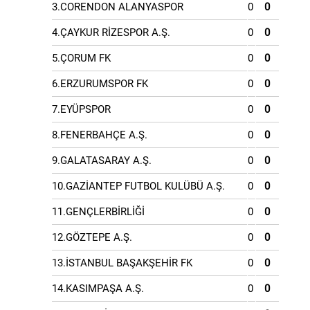
3.CORENDON ALANYASPOR
0
0
4.ÇAYKUR RİZESPOR A.Ş.
0
0
5.ÇORUM FK
0
0
6.ERZURUMSPOR FK
0
0
7.EYÜPSPOR
0
0
8.FENERBAHÇE A.Ş.
0
0
9.GALATASARAY A.Ş.
0
0
10.GAZİANTEP FUTBOL KULÜBÜ A.Ş.
0
0
11.GENÇLERBİRLİĞİ
0
0
12.GÖZTEPE A.Ş.
0
0
13.İSTANBUL BAŞAKŞEHİR FK
0
0
14.KASIMPAŞA A.Ş.
0
0