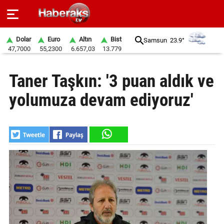
Dolar
Euro
Altın
Bist
Samsun
23.9°
47,7000
55,2300
6.657,03
13.779
GÜNDEM
Taner Taşkın: '3 puan aldık ve
SPOR
yolumuza devam ediyoruz'
YAŞAM
EKONOMİ
BELEDİYELER
SAĞLIK
SİYASET
EĞİTİM