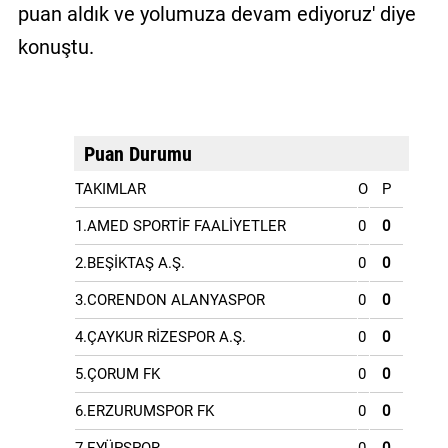
puan aldık ve yolumuza devam ediyoruz' diye
konuştu.
Puan Durumu
TAKIMLAR
O
P
1.AMED SPORTİF FAALİYETLER
0
0
2.BEŞİKTAŞ A.Ş.
0
0
3.CORENDON ALANYASPOR
0
0
4.ÇAYKUR RİZESPOR A.Ş.
0
0
5.ÇORUM FK
0
0
6.ERZURUMSPOR FK
0
0