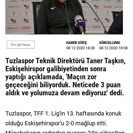
GALERİ
VİDEO
YAZARLAR
HABER GİRİŞ
GÜNCELLEME
BİZE
08 12 2020 18:38
08 12 2020 18:38
ULAŞIN
Tuzlaspor Teknik Direktörü Taner Taşkın,
Künye
Eskişehirspor galibiyetinden sonra
yaptığı açıklamada, 'Maçın zor
İletişim
geçeceğini biliyorduk. Neticede 3 puan
Gizlilik
aldık ve yolumuza devam ediyoruz' dedi.
Sözleşmesi
Kullanıcı
Tuzlaspor, TFF 1. Lig'in 13. haftasında konuk
Sözleşmesi
olduğu Eskişehirspor'u 2-0 mağlup etti.
Müsabakanın ardından puanını 24'e yükselten