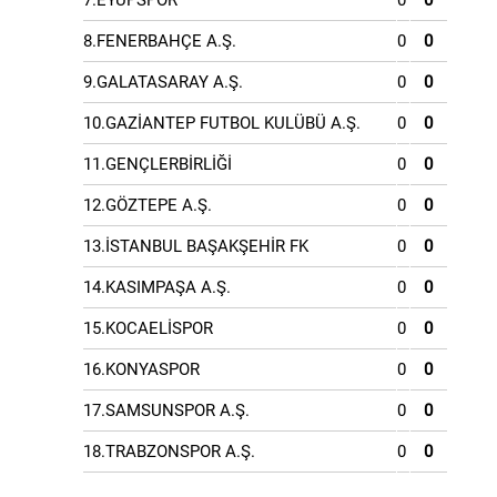
7.EYÜPSPOR
0
0
8.FENERBAHÇE A.Ş.
0
0
9.GALATASARAY A.Ş.
0
0
10.GAZİANTEP FUTBOL KULÜBÜ A.Ş.
0
0
11.GENÇLERBİRLİĞİ
0
0
12.GÖZTEPE A.Ş.
0
0
13.İSTANBUL BAŞAKŞEHİR FK
0
0
14.KASIMPAŞA A.Ş.
0
0
15.KOCAELİSPOR
0
0
16.KONYASPOR
0
0
17.SAMSUNSPOR A.Ş.
0
0
18.TRABZONSPOR A.Ş.
0
0