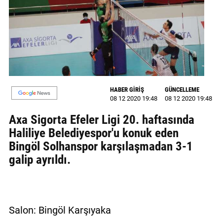
GALERİ
VİDEO
YAZARLAR
BİZE
ULAŞIN
HABER GİRİŞ
GÜNCELLEME
08 12 2020 19:48
08 12 2020 19:48
Künye
Axa Sigorta Efeler Ligi 20. haftasında
İletişim
Haliliye Belediyespor'u konuk eden
Bingöl Solhanspor karşılaşmadan 3-1
Gizlilik
galip ayrıldı.
Sözleşmesi
Kullanıcı
Sözleşmesi
Salon: Bingöl Karşıyaka