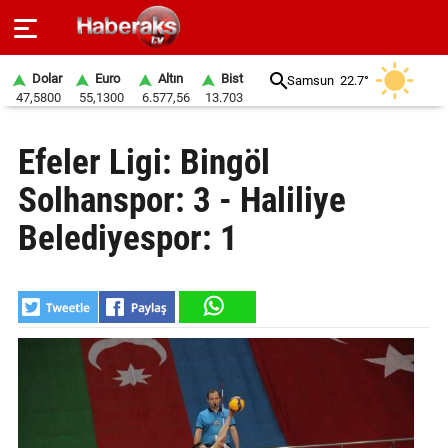
Dolar
Euro
Altın
Bist
Samsun
22.7°
47,5800
55,1300
6.577,56
13.703
GÜNDEM
Efeler Ligi: Bingöl
SPOR
Solhanspor: 3 - Haliliye
YAŞAM
Belediyespor: 1
EKONOMİ
BELEDİYELER
SAĞLIK
SİYASET
EĞİTİM