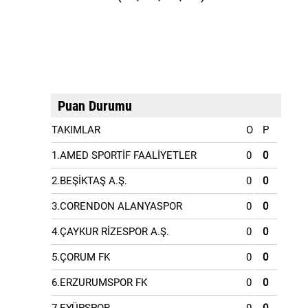
Puan Durumu
TAKIMLAR
O
P
1.AMED SPORTİF FAALİYETLER
0
0
2.BEŞİKTAŞ A.Ş.
0
0
3.CORENDON ALANYASPOR
0
0
4.ÇAYKUR RİZESPOR A.Ş.
0
0
5.ÇORUM FK
0
0
6.ERZURUMSPOR FK
0
0