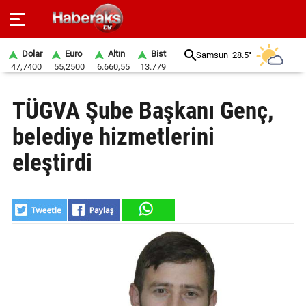
Dolar
Euro
Altın
Bist
Samsun
28.5°
47,7400
55,2500
6.660,55
13.779
GÜNDEM
TÜGVA Şube Başkanı Genç,
SPOR
belediye hizmetlerini
YAŞAM
eleştirdi
EKONOMİ
BELEDİYELER
SAĞLIK
SİYASET
EĞİTİM