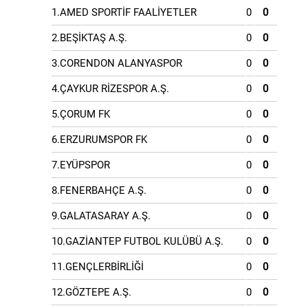
1.AMED SPORTİF FAALİYETLER
0
0
2.BEŞİKTAŞ A.Ş.
0
0
3.CORENDON ALANYASPOR
0
0
4.ÇAYKUR RİZESPOR A.Ş.
0
0
5.ÇORUM FK
0
0
6.ERZURUMSPOR FK
0
0
7.EYÜPSPOR
0
0
8.FENERBAHÇE A.Ş.
0
0
9.GALATASARAY A.Ş.
0
0
10.GAZİANTEP FUTBOL KULÜBÜ A.Ş.
0
0
11.GENÇLERBİRLİĞİ
0
0
12.GÖZTEPE A.Ş.
0
0