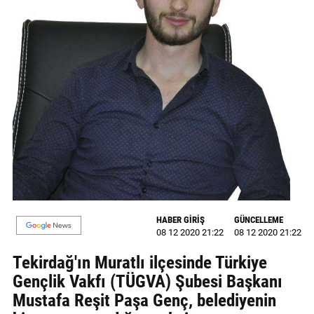
GALERİ
VİDEO
YAZARLAR
BİZE
ULAŞIN
Künye
İletişim
Gizlilik
HABER GİRİŞ
GÜNCELLEME
Sözleşmesi
08 12 2020 21:22
08 12 2020 21:22
Tekirdağ'ın Muratlı ilçesinde Türkiye
Kullanıcı
Gençlik Vakfı (TÜGVA) Şubesi Başkanı
Sözleşmesi
Mustafa Reşit Paşa Genç, belediyenin