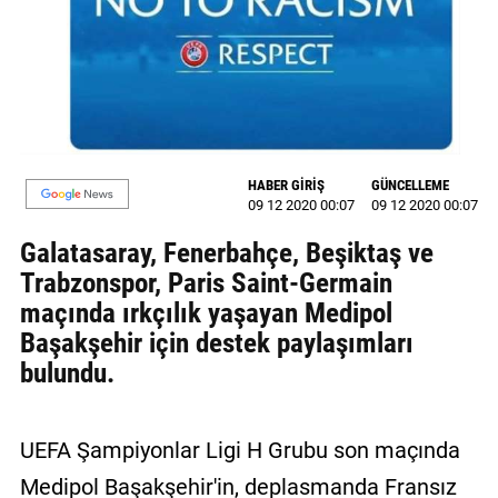
GALERİ
VİDEO
YAZARLAR
BİZE
HABER GİRİŞ
GÜNCELLEME
ULAŞIN
09 12 2020 00:07
09 12 2020 00:07
Künye
Galatasaray, Fenerbahçe, Beşiktaş ve
Trabzonspor, Paris Saint-Germain
İletişim
maçında ırkçılık yaşayan Medipol
Gizlilik
Başakşehir için destek paylaşımları
Sözleşmesi
bulundu.
Kullanıcı
Sözleşmesi
UEFA Şampiyonlar Ligi H Grubu son maçında
Medipol Başakşehir'in, deplasmanda Fransız