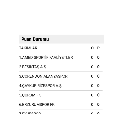
Puan Durumu
TAKIMLAR
O
P
1.AMED SPORTİF FAALİYETLER
0
0
2.BEŞİKTAŞ A.Ş.
0
0
3.CORENDON ALANYASPOR
0
0
4.ÇAYKUR RİZESPOR A.Ş.
0
0
5.ÇORUM FK
0
0
6.ERZURUMSPOR FK
0
0