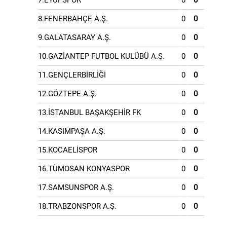
7.EYÜPSPOR
0
0
8.FENERBAHÇE A.Ş.
0
0
9.GALATASARAY A.Ş.
0
0
10.GAZİANTEP FUTBOL KULÜBÜ A.Ş.
0
0
11.GENÇLERBİRLİĞİ
0
0
12.GÖZTEPE A.Ş.
0
0
13.İSTANBUL BAŞAKŞEHİR FK
0
0
14.KASIMPAŞA A.Ş.
0
0
15.KOCAELİSPOR
0
0
16.TÜMOSAN KONYASPOR
0
0
17.SAMSUNSPOR A.Ş.
0
0
18.TRABZONSPOR A.Ş.
0
0