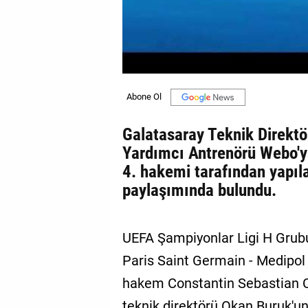
GALERİ
VİDEO
YAZARLAR
BİZE
ULAŞIN
Galatasaray Teknik Direktö
Künye
Yardımcı Antrenörü Webo'y
4. hakemi tarafından yapıla
İletişim
paylaşımında bulundu.
Gizlilik
Sözleşmesi
UEFA Şampiyonlar Ligi H Grub
Kullanıcı
Paris Saint Germain - Medipol
Sözleşmesi
hakem Constantin Sebastian Col
teknik direktörü Okan Buruk'un