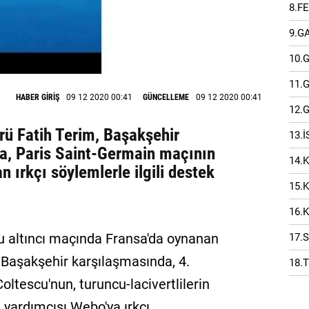
8.F
9.G
10.
11.
HABER GİRİŞ
09 12 2020 00:41
GÜNCELLEME
09 12 2020 00:41
12.
rü Fatih Terim, Başakşehir
13.
a, Paris Saint-Germain maçının
14.
n ırkçı söylemlerle ilgili destek
15.
16.
u altıncı maçında Fransa'da oynanan
17.
 Başakşehir karşılaşmasında, 4.
18.
tescu'nun, turuncu-lacivertlilerin
 yardımcısı Webo'ya ırkçı