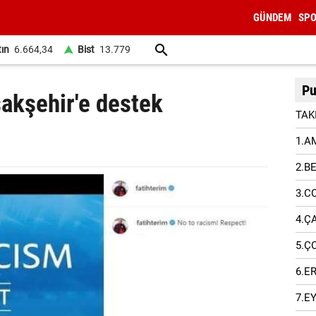
GÜNDEM
SP
tın
6.664,34
Bist
13.779
Pu
şakşehir'e destek
TAK
1.A
2.B
3.C
4.Ç
5.Ç
6.E
7.E