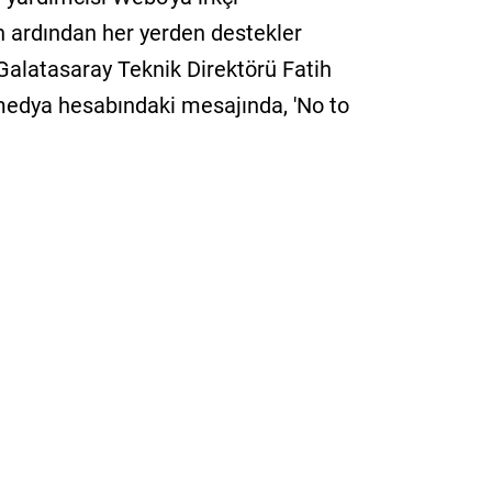
n ardından her yerden destekler
 Galatasaray Teknik Direktörü Fatih
 medya hesabındaki mesajında, 'No to