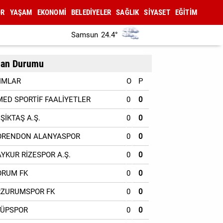
OR
YAŞAM
EKONOMİ
BELEDİYELER
SAĞLIK
SİYASET
EĞİTİM
Samsun
24.4°
an Durumu
IMLAR
O
P
MED SPORTİF FAALİYETLER
0
0
EŞİKTAŞ A.Ş.
0
0
ORENDON ALANYASPOR
0
0
AYKUR RİZESPOR A.Ş.
0
0
ORUM FK
0
0
RZURUMSPOR FK
0
0
YÜPSPOR
0
0