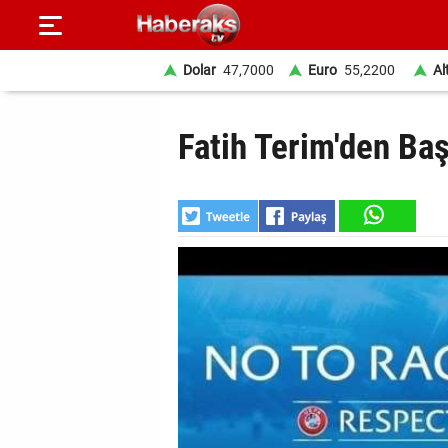
Dolar
47,7000
Euro
55,2200
Al
GÜNDEM
Fatih Terim'den Ba
SPOR
YAŞAM
EKONOMİ
BELEDİYELER
SAĞLIK
SİYASET
EĞİTİM