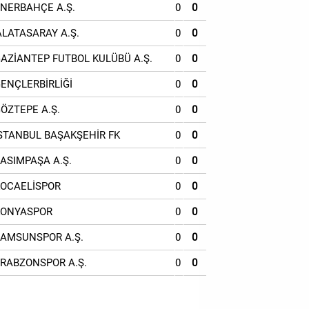
ENERBAHÇE A.Ş.
0
0
ALATASARAY A.Ş.
0
0
GAZİANTEP FUTBOL KULÜBÜ A.Ş.
0
0
GENÇLERBİRLİĞİ
0
0
GÖZTEPE A.Ş.
0
0
İSTANBUL BAŞAKŞEHİR FK
0
0
KASIMPAŞA A.Ş.
0
0
KOCAELİSPOR
0
0
KONYASPOR
0
0
SAMSUNSPOR A.Ş.
0
0
TRABZONSPOR A.Ş.
0
0