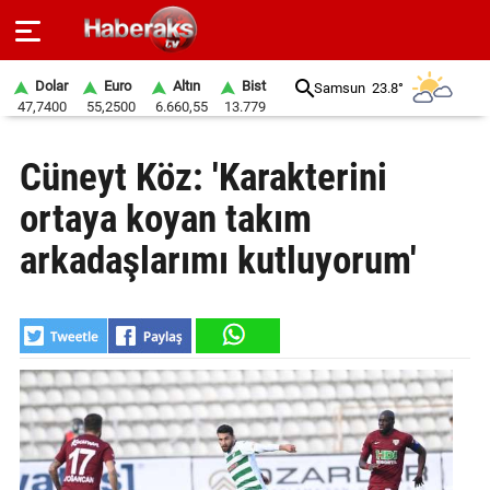
Dolar
Euro
Altın
Bist
Samsun
23.8°
47,7400
55,2500
6.660,55
13.779
GÜNDEM
Cüneyt Köz: 'Karakterini
SPOR
ortaya koyan takım
YAŞAM
arkadaşlarımı kutluyorum'
EKONOMİ
BELEDİYELER
SAĞLIK
SİYASET
EĞİTİM