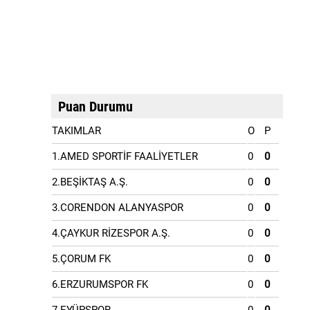
Puan Durumu
TAKIMLAR
O
P
1.AMED SPORTİF FAALİYETLER
0
0
2.BEŞİKTAŞ A.Ş.
0
0
3.CORENDON ALANYASPOR
0
0
4.ÇAYKUR RİZESPOR A.Ş.
0
0
5.ÇORUM FK
0
0
6.ERZURUMSPOR FK
0
0