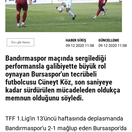
GALERİ
VİDEO
YAZARLAR
HABER GİRİŞ
GÜNCELLEME
BİZE
09 12 2020 11:08
09 12 2020 11:08
ULAŞIN
Bandırmaspor maçında sergilediği
Künye
performansla galibiyette büyük rol
oynayan Bursaspor'un tecrübeli
İletişim
futbolcusu Cüneyt Köz, son saniyeye
kadar sürdürülen mücadeleden oldukça
Gizlilik
memnun olduğunu söyledi.
Sözleşmesi
Kullanıcı
Sözleşmesi
TFF 1.Lig'in 13'üncü haftasında deplasmanda
Bandırmaspor'u 2-1 mağlup eden Bursaspor'da