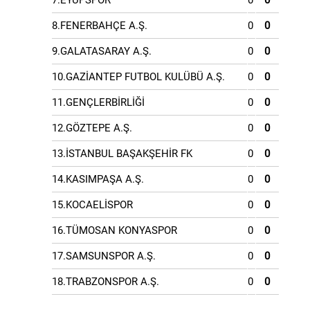
7.EYÜPSPOR
0
0
8.FENERBAHÇE A.Ş.
0
0
9.GALATASARAY A.Ş.
0
0
10.GAZİANTEP FUTBOL KULÜBÜ A.Ş.
0
0
11.GENÇLERBİRLİĞİ
0
0
12.GÖZTEPE A.Ş.
0
0
13.İSTANBUL BAŞAKŞEHİR FK
0
0
14.KASIMPAŞA A.Ş.
0
0
15.KOCAELİSPOR
0
0
16.TÜMOSAN KONYASPOR
0
0
17.SAMSUNSPOR A.Ş.
0
0
18.TRABZONSPOR A.Ş.
0
0