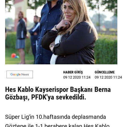
GALERİ
VİDEO
YAZARLAR
BİZE
ULAŞIN
Künye
HABER GİRİŞ
GÜNCELLEME
İletişim
09 12 2020 11:24
09 12 2020 11:24
Gizlilik
Hes Kablo Kayserispor Başkanı Berna
Sözleşmesi
Gözbaşı, PFDK'ya sevkedildi.
Kullanıcı
Sözleşmesi
Süper Lig'in 10.haftasında deplasmanda
Göztepe ile 1-1 berabere kalan Hes Kablo