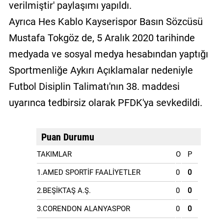
verilmiştir' paylaşımı yapıldı.
Ayrıca Hes Kablo Kayserispor Basın Sözcüsü
Mustafa Tokgöz de, 5 Aralık 2020 tarihinde
medyada ve sosyal medya hesabından yaptığı
Sportmenliğe Aykırı Açıklamalar nedeniyle
Futbol Disiplin Talimatı'nın 38. maddesi
uyarınca tedbirsiz olarak PFDK'ya sevkedildi.
Puan Durumu
TAKIMLAR
O
P
1.AMED SPORTİF FAALİYETLER
0
0
2.BEŞİKTAŞ A.Ş.
0
0
3.CORENDON ALANYASPOR
0
0