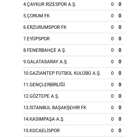
4.ÇAYKUR RİZESPOR A.Ş.
0
0
5.ÇORUM FK
0
0
6.ERZURUMSPOR FK
0
0
7.EYÜPSPOR
0
0
8.FENERBAHÇE A.Ş.
0
0
9.GALATASARAY A.Ş.
0
0
10.GAZİANTEP FUTBOL KULÜBÜ A.Ş.
0
0
11.GENÇLERBİRLİĞİ
0
0
12.GÖZTEPE A.Ş.
0
0
13.İSTANBUL BAŞAKŞEHİR FK
0
0
14.KASIMPAŞA A.Ş.
0
0
15.KOCAELİSPOR
0
0