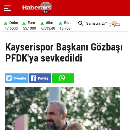
Dolar
Euro
Altın
Bist
Samsun
27°
47,6000
55,1000
6.513,48
13.703
GÜNDEM
Kayserispor Başkanı Gözbaşı
SPOR
PFDK'ya sevkedildi
YAŞAM
EKONOMİ
BELEDİYELER
SAĞLIK
SİYASET
EĞİTİM