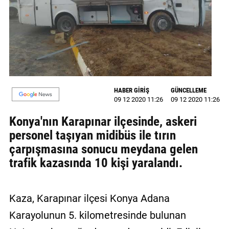
GALERİ
VİDEO
YAZARLAR
BİZE
ULAŞIN
HABER GİRİŞ
GÜNCELLEME
09 12 2020 11:26
09 12 2020 11:26
Künye
Konya'nın Karapınar ilçesinde, askeri
İletişim
personel taşıyan midibüs ile tırın
çarpışmasına sonucu meydana gelen
Gizlilik
trafik kazasında 10 kişi yaralandı.
Sözleşmesi
Kullanıcı
Kaza, Karapınar ilçesi Konya Adana
Sözleşmesi
Karayolunun 5. kilometresinde bulunan