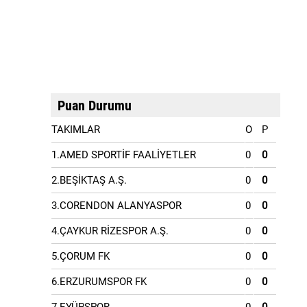
Puan Durumu
TAKIMLAR
O
P
1.AMED SPORTİF FAALİYETLER
0
0
2.BEŞİKTAŞ A.Ş.
0
0
3.CORENDON ALANYASPOR
0
0
4.ÇAYKUR RİZESPOR A.Ş.
0
0
5.ÇORUM FK
0
0
6.ERZURUMSPOR FK
0
0