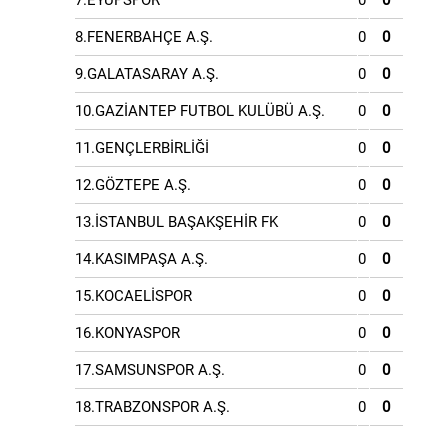
7.EYÜPSPOR
0
0
8.FENERBAHÇE A.Ş.
0
0
9.GALATASARAY A.Ş.
0
0
10.GAZİANTEP FUTBOL KULÜBÜ A.Ş.
0
0
11.GENÇLERBİRLİĞİ
0
0
12.GÖZTEPE A.Ş.
0
0
13.İSTANBUL BAŞAKŞEHİR FK
0
0
14.KASIMPAŞA A.Ş.
0
0
15.KOCAELİSPOR
0
0
16.KONYASPOR
0
0
17.SAMSUNSPOR A.Ş.
0
0
18.TRABZONSPOR A.Ş.
0
0