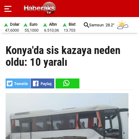
Dolar
Euro
Altın
Bist
Samsun
28.2°
47,6000
55,1000
6.510,06
13.703
GÜNDEM
Konya'da sis kazaya neden
SPOR
oldu: 10 yaralı
YAŞAM
EKONOMİ
BELEDİYELER
SAĞLIK
SİYASET
EĞİTİM