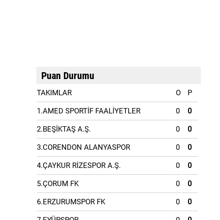
Puan Durumu
TAKIMLAR
O
P
1.AMED SPORTİF FAALİYETLER
0
0
2.BEŞİKTAŞ A.Ş.
0
0
3.CORENDON ALANYASPOR
0
0
4.ÇAYKUR RİZESPOR A.Ş.
0
0
5.ÇORUM FK
0
0
6.ERZURUMSPOR FK
0
0