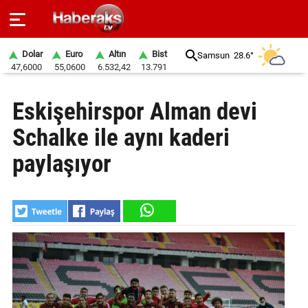
Dolar
Euro
Altın
Bist
Samsun
28.6°
47,6000
55,0600
6.532,42
13.791
GÜNDEM
Eskişehirspor Alman devi
SPOR
Schalke ile aynı kaderi
YAŞAM
paylaşıyor
EKONOMİ
BELEDİYELER
SAĞLIK
SİYASET
EĞİTİM