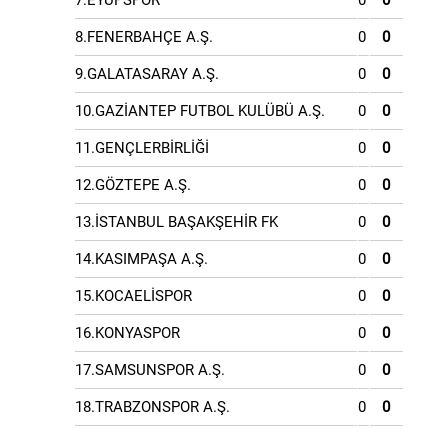
7.EYÜPSPOR
0
0
8.FENERBAHÇE A.Ş.
0
0
9.GALATASARAY A.Ş.
0
0
10.GAZİANTEP FUTBOL KULÜBÜ A.Ş.
0
0
11.GENÇLERBİRLİĞİ
0
0
12.GÖZTEPE A.Ş.
0
0
13.İSTANBUL BAŞAKŞEHİR FK
0
0
14.KASIMPAŞA A.Ş.
0
0
15.KOCAELİSPOR
0
0
16.KONYASPOR
0
0
17.SAMSUNSPOR A.Ş.
0
0
18.TRABZONSPOR A.Ş.
0
0