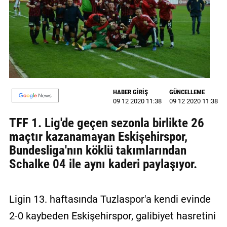
GALERİ
VİDEO
YAZARLAR
BİZE
ULAŞIN
HABER GİRİŞ
GÜNCELLEME
09 12 2020 11:38
09 12 2020 11:38
Künye
TFF 1. Lig'de geçen sezonla birlikte 26
İletişim
maçtır kazanamayan Eskişehirspor,
Bundesliga'nın köklü takımlarından
Gizlilik
Schalke 04 ile aynı kaderi paylaşıyor.
Sözleşmesi
Kullanıcı
Ligin 13. haftasında Tuzlaspor'a kendi evinde
Sözleşmesi
2-0 kaybeden Eskişehirspor, galibiyet hasretini