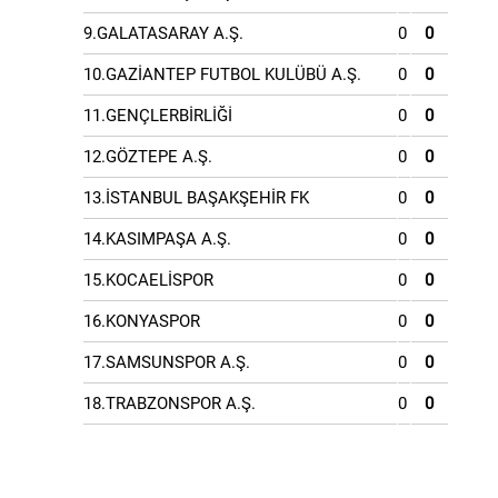
9.GALATASARAY A.Ş.
0
0
10.GAZİANTEP FUTBOL KULÜBÜ A.Ş.
0
0
11.GENÇLERBİRLİĞİ
0
0
12.GÖZTEPE A.Ş.
0
0
13.İSTANBUL BAŞAKŞEHİR FK
0
0
14.KASIMPAŞA A.Ş.
0
0
15.KOCAELİSPOR
0
0
16.KONYASPOR
0
0
17.SAMSUNSPOR A.Ş.
0
0
18.TRABZONSPOR A.Ş.
0
0