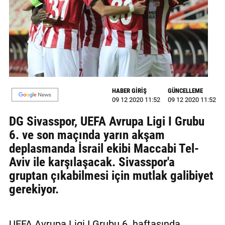
GALERİ
VİDEO
YAZARLAR
BİZE
ULAŞIN
HABER GİRİŞ
GÜNCELLEME
09 12 2020 11:52
09 12 2020 11:52
Künye
DG Sivasspor, UEFA Avrupa Ligi I Grubu
İletişim
6. ve son maçında yarın akşam
deplasmanda İsrail ekibi Maccabi Tel-
Gizlilik
Aviv ile karşılaşacak. Sivasspor'a
Sözleşmesi
gruptan çıkabilmesi için mutlak galibiyet
Kullanıcı
gerekiyor.
Sözleşmesi
UEFA Avrupa Ligi I Grubu 6. haftasında