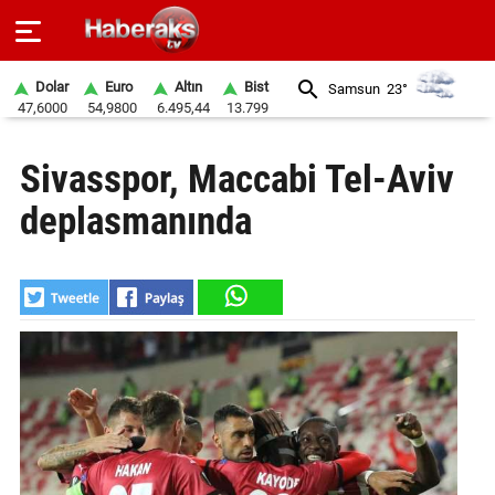
Dolar
Euro
Altın
Bist
Samsun
23°
47,6000
54,9800
6.495,44
13.799
GÜNDEM
Sivasspor, Maccabi Tel-Aviv
SPOR
deplasmanında
YAŞAM
EKONOMİ
BELEDİYELER
SAĞLIK
SİYASET
EĞİTİM