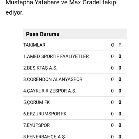
Mustapha Yatabare ve Max Gradel takip
ediyor.
Puan Durumu
TAKIMLAR
O
P
1.AMED SPORTİF FAALİYETLER
0
0
2.BEŞİKTAŞ A.Ş.
0
0
3.CORENDON ALANYASPOR
0
0
4.ÇAYKUR RİZESPOR A.Ş.
0
0
5.ÇORUM FK
0
0
6.ERZURUMSPOR FK
0
0
7.EYÜPSPOR
0
0
8.FENERBAHÇE A.Ş.
0
0