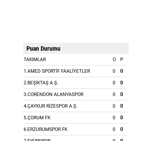
Puan Durumu
TAKIMLAR
O
P
1.AMED SPORTİF FAALİYETLER
0
0
2.BEŞİKTAŞ A.Ş.
0
0
3.CORENDON ALANYASPOR
0
0
4.ÇAYKUR RİZESPOR A.Ş.
0
0
5.ÇORUM FK
0
0
6.ERZURUMSPOR FK
0
0