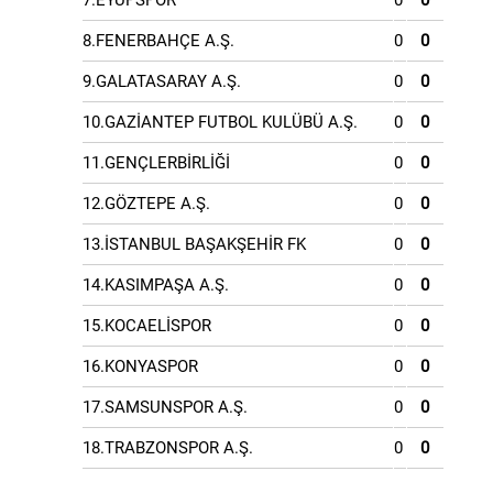
7.EYÜPSPOR
0
0
8.FENERBAHÇE A.Ş.
0
0
9.GALATASARAY A.Ş.
0
0
10.GAZİANTEP FUTBOL KULÜBÜ A.Ş.
0
0
11.GENÇLERBİRLİĞİ
0
0
12.GÖZTEPE A.Ş.
0
0
13.İSTANBUL BAŞAKŞEHİR FK
0
0
14.KASIMPAŞA A.Ş.
0
0
15.KOCAELİSPOR
0
0
16.KONYASPOR
0
0
17.SAMSUNSPOR A.Ş.
0
0
18.TRABZONSPOR A.Ş.
0
0