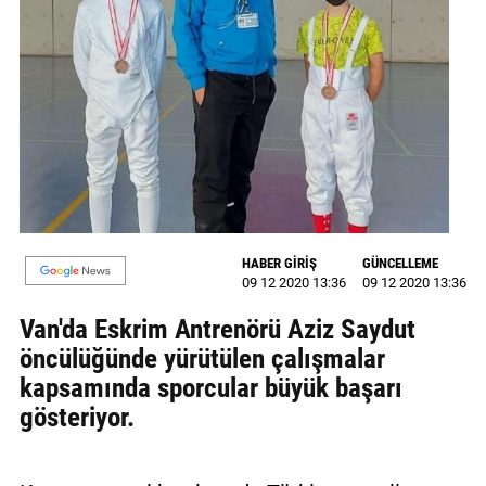
GALERİ
VİDEO
YAZARLAR
BİZE
ULAŞIN
Künye
HABER GİRİŞ
GÜNCELLEME
İletişim
09 12 2020 13:36
09 12 2020 13:36
Van'da Eskrim Antrenörü Aziz Saydut
Gizlilik
öncülüğünde yürütülen çalışmalar
Sözleşmesi
kapsamında sporcular büyük başarı
Kullanıcı
gösteriyor.
Sözleşmesi