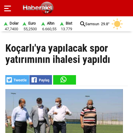
Dolar
Euro
Altın
Bist
Samsun
29.8°
47,7400
55,2500
6.660,55
13.779
GÜNDEM
Koçarlı'ya yapılacak spor
SPOR
yatırımının ihalesi yapıldı
YAŞAM
EKONOMİ
BELEDİYELER
SAĞLIK
SİYASET
EĞİTİM