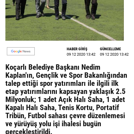
GALERİ
VİDEO
YAZARLAR
BİZE
HABER GİRİŞ
GÜNCELLEME
ULAŞIN
09 12 2020 13:42
09 12 2020 13:42
Künye
Koçarlı Belediye Başkanı Nedim
Kaplan'ın, Gençlik ve Spor Bakanlığından
İletişim
talep ettiği spor yatırımları ile ilgili ilk
Gizlilik
etap yatırımlarını kapsayan yaklaşık 2.5
Sözleşmesi
Milyonluk; 1 adet Açık Halı Saha, 1 adet
Kapalı Halı Saha, Tenis Kortu, Portatif
Kullanıcı
Tribün, Futbol sahası çevre düzenlemesi
Sözleşmesi
ve yürüyüş yolu işi ihalesi bugün
gerçekleştirildi.