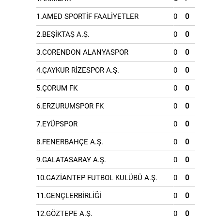
1.AMED SPORTİF FAALİYETLER
0
0
2.BEŞİKTAŞ A.Ş.
0
0
3.CORENDON ALANYASPOR
0
0
4.ÇAYKUR RİZESPOR A.Ş.
0
0
5.ÇORUM FK
0
0
6.ERZURUMSPOR FK
0
0
7.EYÜPSPOR
0
0
8.FENERBAHÇE A.Ş.
0
0
9.GALATASARAY A.Ş.
0
0
10.GAZİANTEP FUTBOL KULÜBÜ A.Ş.
0
0
11.GENÇLERBİRLİĞİ
0
0
12.GÖZTEPE A.Ş.
0
0