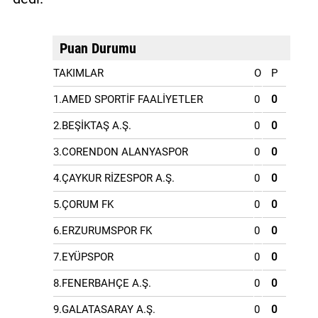
Puan Durumu
TAKIMLAR
O
P
1.AMED SPORTİF FAALİYETLER
0
0
2.BEŞİKTAŞ A.Ş.
0
0
3.CORENDON ALANYASPOR
0
0
4.ÇAYKUR RİZESPOR A.Ş.
0
0
5.ÇORUM FK
0
0
6.ERZURUMSPOR FK
0
0
7.EYÜPSPOR
0
0
8.FENERBAHÇE A.Ş.
0
0
9.GALATASARAY A.Ş.
0
0