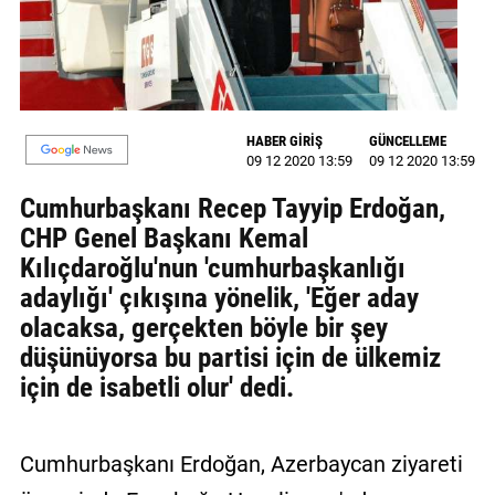
GALERİ
VİDEO
YAZARLAR
HABER GİRİŞ
GÜNCELLEME
09 12 2020 13:59
09 12 2020 13:59
BİZE
ULAŞIN
Cumhurbaşkanı Recep Tayyip Erdoğan,
CHP Genel Başkanı Kemal
Künye
Kılıçdaroğlu'nun 'cumhurbaşkanlığı
İletişim
adaylığı' çıkışına yönelik, 'Eğer aday
olacaksa, gerçekten böyle bir şey
Gizlilik
düşünüyorsa bu partisi için de ülkemiz
Sözleşmesi
için de isabetli olur' dedi.
Kullanıcı
Sözleşmesi
Cumhurbaşkanı Erdoğan, Azerbaycan ziyareti