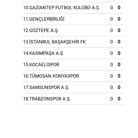
10.GAZİANTEP FUTBOL KULÜBÜ A.Ş.
0
0
11.GENÇLERBİRLİĞİ
0
0
12.GÖZTEPE A.Ş.
0
0
13.İSTANBUL BAŞAKŞEHİR FK
0
0
14.KASIMPAŞA A.Ş.
0
0
15.KOCAELİSPOR
0
0
16.TÜMOSAN KONYASPOR
0
0
17.SAMSUNSPOR A.Ş.
0
0
18.TRABZONSPOR A.Ş.
0
0