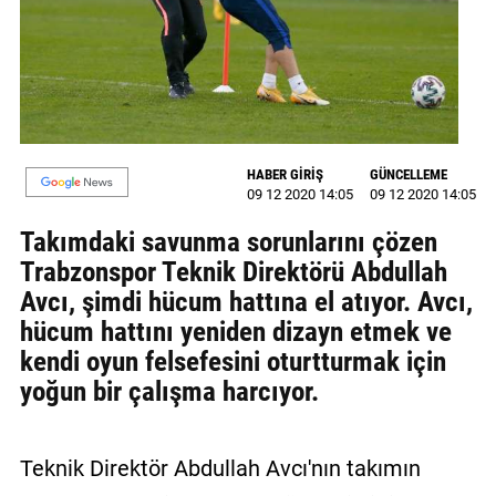
GALERİ
VİDEO
YAZARLAR
BİZE
HABER GİRİŞ
GÜNCELLEME
ULAŞIN
09 12 2020 14:05
09 12 2020 14:05
Takımdaki savunma sorunlarını çözen
Künye
Trabzonspor Teknik Direktörü Abdullah
İletişim
Avcı, şimdi hücum hattına el atıyor. Avcı,
hücum hattını yeniden dizayn etmek ve
Gizlilik
kendi oyun felsefesini oturtturmak için
Sözleşmesi
yoğun bir çalışma harcıyor.
Kullanıcı
Sözleşmesi
Teknik Direktör Abdullah Avcı'nın takımın