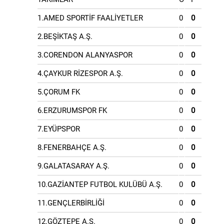
1.AMED SPORTİF FAALİYETLER
0
0
2.BEŞİKTAŞ A.Ş.
0
0
3.CORENDON ALANYASPOR
0
0
4.ÇAYKUR RİZESPOR A.Ş.
0
0
5.ÇORUM FK
0
0
6.ERZURUMSPOR FK
0
0
7.EYÜPSPOR
0
0
8.FENERBAHÇE A.Ş.
0
0
9.GALATASARAY A.Ş.
0
0
10.GAZİANTEP FUTBOL KULÜBÜ A.Ş.
0
0
11.GENÇLERBİRLİĞİ
0
0
12.GÖZTEPE A.Ş.
0
0