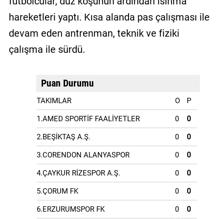
futbolcular, düz koşunun ardından ısınma
hareketleri yaptı. Kısa alanda pas çalışması ile
devam eden antrenman, teknik ve fiziki
çalışma ile sürdü.
Puan Durumu
TAKIMLAR
O
P
1.AMED SPORTİF FAALİYETLER
0
0
2.BEŞİKTAŞ A.Ş.
0
0
3.CORENDON ALANYASPOR
0
0
4.ÇAYKUR RİZESPOR A.Ş.
0
0
5.ÇORUM FK
0
0
6.ERZURUMSPOR FK
0
0