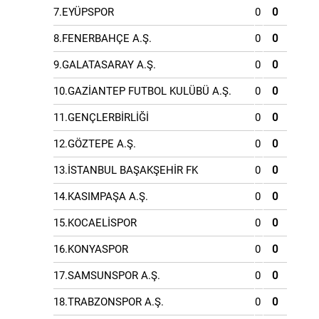
7.EYÜPSPOR
0
0
8.FENERBAHÇE A.Ş.
0
0
9.GALATASARAY A.Ş.
0
0
10.GAZİANTEP FUTBOL KULÜBÜ A.Ş.
0
0
11.GENÇLERBİRLİĞİ
0
0
12.GÖZTEPE A.Ş.
0
0
13.İSTANBUL BAŞAKŞEHİR FK
0
0
14.KASIMPAŞA A.Ş.
0
0
15.KOCAELİSPOR
0
0
16.KONYASPOR
0
0
17.SAMSUNSPOR A.Ş.
0
0
18.TRABZONSPOR A.Ş.
0
0