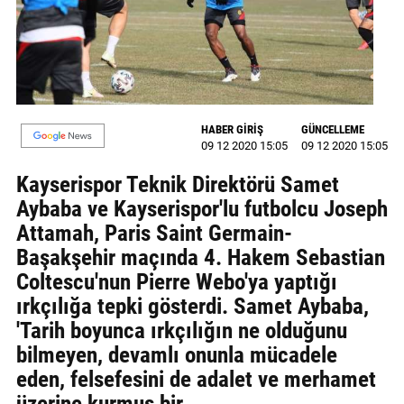
GALERİ
VİDEO
YAZARLAR
HABER GİRİŞ
GÜNCELLEME
BİZE
09 12 2020 15:05
09 12 2020 15:05
ULAŞIN
Kayserispor Teknik Direktörü Samet
Künye
Aybaba ve Kayserispor'lu futbolcu Joseph
Attamah, Paris Saint Germain-
İletişim
Başakşehir maçında 4. Hakem Sebastian
Gizlilik
Coltescu'nun Pierre Webo'ya yaptığı
Sözleşmesi
ırkçılığa tepki gösterdi. Samet Aybaba,
'Tarih boyunca ırkçılığın ne olduğunu
Kullanıcı
bilmeyen, devamlı onunla mücadele
Sözleşmesi
eden, felsefesini de adalet ve merhamet
üzerine kurmuş bir