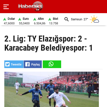
Dolar
Euro
Altın
Bist
Samsun
27°
47,6000
55,0400
6.504,86
13.758
GÜNDEM
2. Lig: TY Elazığspor: 2 -
SPOR
Karacabey Belediyespor: 1
YAŞAM
EKONOMİ
BELEDİYELER
SAĞLIK
SİYASET
EĞİTİM