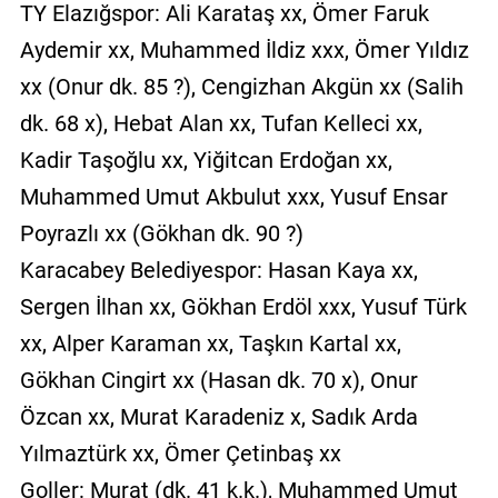
TY Elazığspor: Ali Karataş xx, Ömer Faruk
Aydemir xx, Muhammed İldiz xxx, Ömer Yıldız
xx (Onur dk. 85 ?), Cengizhan Akgün xx (Salih
dk. 68 x), Hebat Alan xx, Tufan Kelleci xx,
Kadir Taşoğlu xx, Yiğitcan Erdoğan xx,
Muhammed Umut Akbulut xxx, Yusuf Ensar
Poyrazlı xx (Gökhan dk. 90 ?)
Karacabey Belediyespor: Hasan Kaya xx,
Sergen İlhan xx, Gökhan Erdöl xxx, Yusuf Türk
xx, Alper Karaman xx, Taşkın Kartal xx,
Gökhan Cingirt xx (Hasan dk. 70 x), Onur
Özcan xx, Murat Karadeniz x, Sadık Arda
Yılmaztürk xx, Ömer Çetinbaş xx
Goller: Murat (dk. 41 k.k.), Muhammed Umut