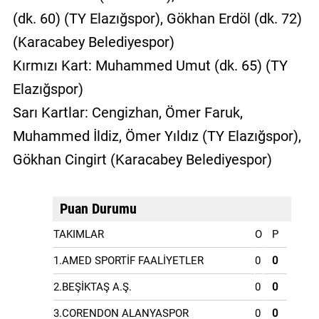
(dk. 60) (TY Elazığspor), Gökhan Erdöl (dk. 72)
(Karacabey Belediyespor)
Kırmızı Kart: Muhammed Umut (dk. 65) (TY
Elazığspor)
Sarı Kartlar: Cengizhan, Ömer Faruk,
Muhammed İldiz, Ömer Yıldız (TY Elazığspor),
Gökhan Cingirt (Karacabey Belediyespor)
Puan Durumu
TAKIMLAR
O
P
1.AMED SPORTİF FAALİYETLER
0
0
2.BEŞİKTAŞ A.Ş.
0
0
3.CORENDON ALANYASPOR
0
0