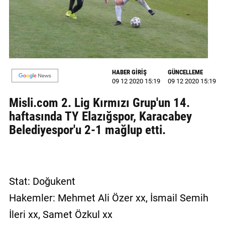
GALERİ
VİDEO
YAZARLAR
HABER GİRİŞ
GÜNCELLEME
BİZE
09 12 2020 15:19
09 12 2020 15:19
ULAŞIN
Misli.com 2. Lig Kırmızı Grup'un 14.
Künye
haftasında TY Elazığspor, Karacabey
Belediyespor'u 2-1 mağlup etti.
İletişim
Gizlilik
Sözleşmesi
Stat: Doğukent
Kullanıcı
Hakemler: Mehmet Ali Özer xx, İsmail Semih
Sözleşmesi
İleri xx, Samet Özkul xx