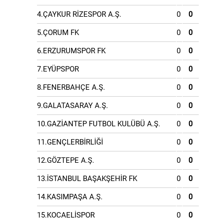
4.ÇAYKUR RİZESPOR A.Ş.
0
0
5.ÇORUM FK
0
0
6.ERZURUMSPOR FK
0
0
7.EYÜPSPOR
0
0
8.FENERBAHÇE A.Ş.
0
0
9.GALATASARAY A.Ş.
0
0
10.GAZİANTEP FUTBOL KULÜBÜ A.Ş.
0
0
11.GENÇLERBİRLİĞİ
0
0
12.GÖZTEPE A.Ş.
0
0
13.İSTANBUL BAŞAKŞEHİR FK
0
0
14.KASIMPAŞA A.Ş.
0
0
15.KOCAELİSPOR
0
0