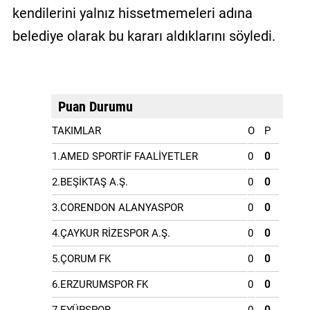
kendilerini yalnız hissetmemeleri adına
belediye olarak bu kararı aldıklarını söyledi.
Puan Durumu
TAKIMLAR
O
P
1.AMED SPORTİF FAALİYETLER
0
0
2.BEŞİKTAŞ A.Ş.
0
0
3.CORENDON ALANYASPOR
0
0
4.ÇAYKUR RİZESPOR A.Ş.
0
0
5.ÇORUM FK
0
0
6.ERZURUMSPOR FK
0
0