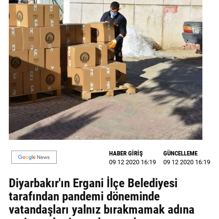
GALERİ
VİDEO
YAZARLAR
BİZE
ULAŞIN
Künye
İletişim
Gizlilik
HABER GİRİŞ
GÜNCELLEME
Sözleşmesi
09 12 2020 16:19
09 12 2020 16:19
Diyarbakır'ın Ergani İlçe Belediyesi
Kullanıcı
tarafından pandemi döneminde
Sözleşmesi
vatandaşları yalnız bırakmamak adına