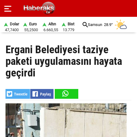
Dolar
Euro
Altın
Bist
Samsun
28.9°
47,7400
55,2500
6.660,55
13.779
GÜNDEM
Ergani Belediyesi taziye
SPOR
paketi uygulamasını hayata
YAŞAM
geçirdi
EKONOMİ
BELEDİYELER
SAĞLIK
SİYASET
EĞİTİM