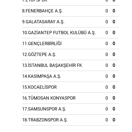
7.EYÜPSPOR
0
0
8.FENERBAHÇE A.Ş.
0
0
9.GALATASARAY A.Ş.
0
0
10.GAZİANTEP FUTBOL KULÜBÜ A.Ş.
0
0
11.GENÇLERBİRLİĞİ
0
0
12.GÖZTEPE A.Ş.
0
0
13.İSTANBUL BAŞAKŞEHİR FK
0
0
14.KASIMPAŞA A.Ş.
0
0
15.KOCAELİSPOR
0
0
16.TÜMOSAN KONYASPOR
0
0
17.SAMSUNSPOR A.Ş.
0
0
18.TRABZONSPOR A.Ş.
0
0