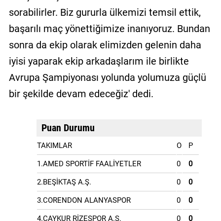
sorabilirler. Biz gururla ülkemizi temsil ettik,
başarılı maç yönettiğimize inanıyoruz. Bundan
sonra da ekip olarak elimizden gelenin daha
iyisi yaparak ekip arkadaşlarım ile birlikte
Avrupa Şampiyonası yolunda yolumuza güçlü
bir şekilde devam edeceğiz' dedi.
Puan Durumu
TAKIMLAR
O
P
1.AMED SPORTİF FAALİYETLER
0
0
2.BEŞİKTAŞ A.Ş.
0
0
3.CORENDON ALANYASPOR
0
0
4.ÇAYKUR RİZESPOR A.Ş.
0
0