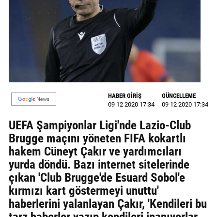
GALERİ
VİDEO
YAZARLAR
BİZE
ULAŞIN
HABER GİRİŞ
GÜNCELLEME
Künye
09 12 2020 17:34
09 12 2020 17:34
UEFA Şampiyonlar Ligi'nde Lazio-Club
İletişim
Brugge maçını yöneten FIFA kokartlı
Gizlilik
hakem Cüneyt Çakır ve yardımcıları
Sözleşmesi
yurda döndü. Bazı internet sitelerinde
çıkan 'Club Brugge'de Esuard Sobol'e
Kullanıcı
kırmızı kart göstermeyi unuttu'
Sözleşmesi
haberlerini yalanlayan Çakır, 'Kendileri bu
tarz haberler yazıp kendileri inanıyorlar.