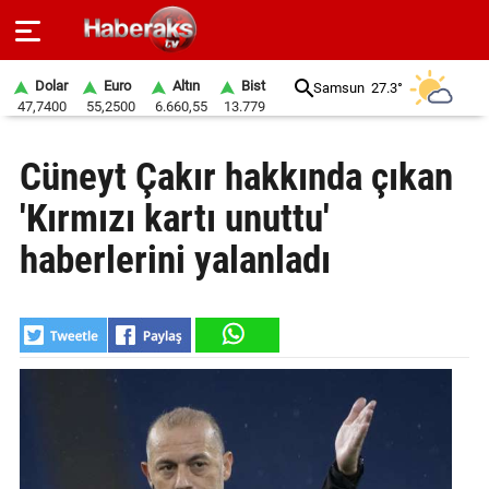
Dolar
Euro
Altın
Bist
Samsun
27.3°
47,7400
55,2500
6.660,55
13.779
GÜNDEM
Cüneyt Çakır hakkında çıkan
SPOR
'Kırmızı kartı unuttu'
YAŞAM
haberlerini yalanladı
EKONOMİ
BELEDİYELER
SAĞLIK
SİYASET
EĞİTİM