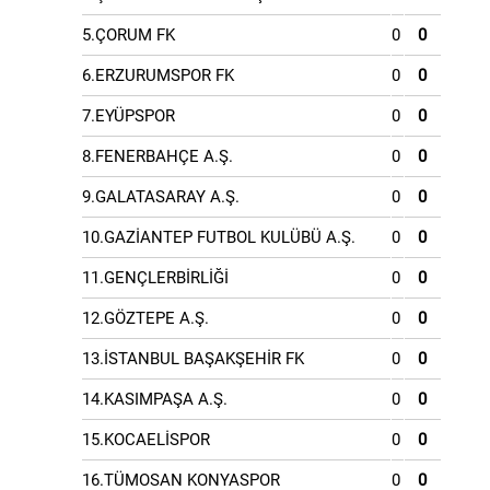
5.ÇORUM FK
0
0
6.ERZURUMSPOR FK
0
0
7.EYÜPSPOR
0
0
8.FENERBAHÇE A.Ş.
0
0
9.GALATASARAY A.Ş.
0
0
10.GAZİANTEP FUTBOL KULÜBÜ A.Ş.
0
0
11.GENÇLERBİRLİĞİ
0
0
12.GÖZTEPE A.Ş.
0
0
13.İSTANBUL BAŞAKŞEHİR FK
0
0
14.KASIMPAŞA A.Ş.
0
0
15.KOCAELİSPOR
0
0
16.TÜMOSAN KONYASPOR
0
0