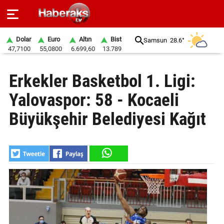
Dolar
Euro
Altın
Bist
Samsun
28.6°
47,7100
55,0800
6.699,60
13.789
GÜNDEM
Erkekler Basketbol 1. Ligi:
SPOR
Yalovaspor: 58 - Kocaeli
YAŞAM
Büyükşehir Belediyesi Kağıt
EKONOMİ
BELEDİYELER
SAĞLIK
SİYASET
EĞİTİM