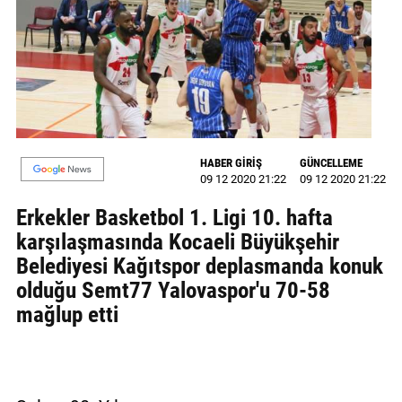
GALERİ
VİDEO
YAZARLAR
BİZE
ULAŞIN
HABER GİRİŞ
GÜNCELLEME
09 12 2020 21:22
09 12 2020 21:22
Künye
Erkekler Basketbol 1. Ligi 10. hafta
İletişim
karşılaşmasında Kocaeli Büyükşehir
Belediyesi Kağıtspor deplasmanda konuk
Gizlilik
olduğu Semt77 Yalovaspor'u 70-58
Sözleşmesi
mağlup etti
Kullanıcı
Sözleşmesi