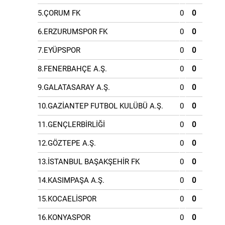
5.ÇORUM FK
0
0
6.ERZURUMSPOR FK
0
0
7.EYÜPSPOR
0
0
8.FENERBAHÇE A.Ş.
0
0
9.GALATASARAY A.Ş.
0
0
10.GAZİANTEP FUTBOL KULÜBÜ A.Ş.
0
0
11.GENÇLERBİRLİĞİ
0
0
12.GÖZTEPE A.Ş.
0
0
13.İSTANBUL BAŞAKŞEHİR FK
0
0
14.KASIMPAŞA A.Ş.
0
0
15.KOCAELİSPOR
0
0
16.KONYASPOR
0
0