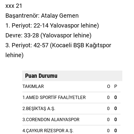
xxx 21
Başantrenör: Atalay Gemen
1. Periyot: 22-14 Yalovaspor lehine)
Devre: 33-28 (Yalovaspor lehine)
3. Periyot: 42-57 (Kocaeli BŞB Kağıtspor
lehine)
Puan Durumu
TAKIMLAR
O
P
1.AMED SPORTİF FAALİYETLER
0
0
2.BEŞİKTAŞ A.Ş.
0
0
3.CORENDON ALANYASPOR
0
0
4.ÇAYKUR RİZESPOR A.Ş.
0
0