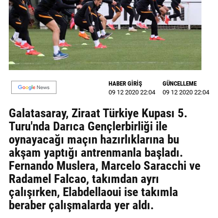
GALERİ
VİDEO
YAZARLAR
BİZE
HABER GİRİŞ
GÜNCELLEME
ULAŞIN
09 12 2020 22:04
09 12 2020 22:04
Künye
Galatasaray, Ziraat Türkiye Kupası 5.
Turu'nda Darıca Gençlerbirliği ile
İletişim
oynayacağı maçın hazırlıklarına bu
Gizlilik
akşam yaptığı antrenmanla başladı.
Sözleşmesi
Fernando Muslera, Marcelo Saracchi ve
Radamel Falcao, takımdan ayrı
Kullanıcı
çalışırken, Elabdellaoui ise takımla
Sözleşmesi
beraber çalışmalarda yer aldı.