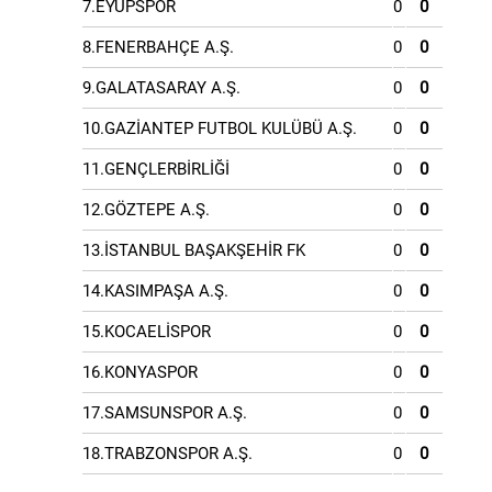
7.EYÜPSPOR
0
0
8.FENERBAHÇE A.Ş.
0
0
9.GALATASARAY A.Ş.
0
0
10.GAZİANTEP FUTBOL KULÜBÜ A.Ş.
0
0
11.GENÇLERBİRLİĞİ
0
0
12.GÖZTEPE A.Ş.
0
0
13.İSTANBUL BAŞAKŞEHİR FK
0
0
14.KASIMPAŞA A.Ş.
0
0
15.KOCAELİSPOR
0
0
16.KONYASPOR
0
0
17.SAMSUNSPOR A.Ş.
0
0
18.TRABZONSPOR A.Ş.
0
0