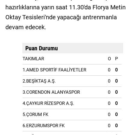
hazırlıklarına yarın saat 11.30'da Florya Metin
Oktay Tesisleri'nde yapacağı antrenmanla
devam edecek.
Puan Durumu
TAKIMLAR
O
P
1.AMED SPORTİF FAALİYETLER
0
0
2.BEŞİKTAŞ A.Ş.
0
0
3.CORENDON ALANYASPOR
0
0
4.ÇAYKUR RİZESPOR A.Ş.
0
0
5.ÇORUM FK
0
0
6.ERZURUMSPOR FK
0
0