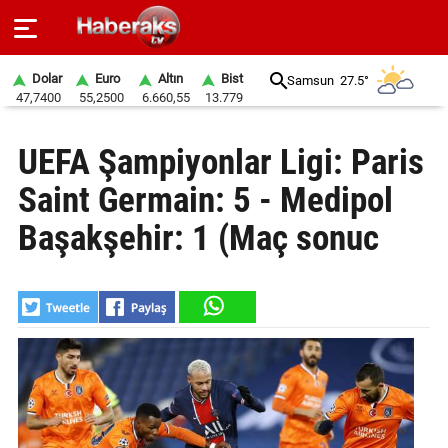
Dolar
Euro
Altın
Bist
Samsun
27.5°
47,7400
55,2500
6.660,55
13.779
GÜNDEM
UEFA Şampiyonlar Ligi: Paris
SPOR
Saint Germain: 5 - Medipol
YAŞAM
Başakşehir: 1 (Maç sonuc
EKONOMİ
BELEDİYELER
SAĞLIK
SİYASET
EĞİTİM