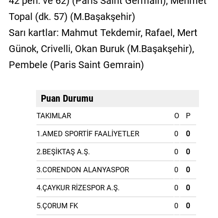
42 pen. ve 62) (Paris Saint Germain), Mehmet
Topal (dk. 57) (M.Başakşehir)
Sarı kartlar: Mahmut Tekdemir, Rafael, Mert
Günok, Crivelli, Okan Buruk (M.Başakşehir),
Pembele (Paris Saint Gemrain)
Puan Durumu
TAKIMLAR
O
P
1.AMED SPORTİF FAALİYETLER
0
0
2.BEŞİKTAŞ A.Ş.
0
0
3.CORENDON ALANYASPOR
0
0
4.ÇAYKUR RİZESPOR A.Ş.
0
0
5.ÇORUM FK
0
0