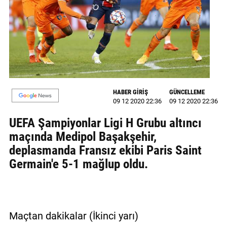
GALERİ
VİDEO
YAZARLAR
BİZE
ULAŞIN
HABER GİRİŞ
GÜNCELLEME
09 12 2020 22:36
09 12 2020 22:36
Künye
UEFA Şampiyonlar Ligi H Grubu altıncı
İletişim
maçında Medipol Başakşehir,
deplasmanda Fransız ekibi Paris Saint
Gizlilik
Germain'e 5-1 mağlup oldu.
Sözleşmesi
Kullanıcı
Sözleşmesi
Maçtan dakikalar (İkinci yarı)