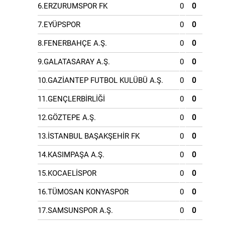
6.ERZURUMSPOR FK
0
0
7.EYÜPSPOR
0
0
8.FENERBAHÇE A.Ş.
0
0
9.GALATASARAY A.Ş.
0
0
10.GAZİANTEP FUTBOL KULÜBÜ A.Ş.
0
0
11.GENÇLERBİRLİĞİ
0
0
12.GÖZTEPE A.Ş.
0
0
13.İSTANBUL BAŞAKŞEHİR FK
0
0
14.KASIMPAŞA A.Ş.
0
0
15.KOCAELİSPOR
0
0
16.TÜMOSAN KONYASPOR
0
0
17.SAMSUNSPOR A.Ş.
0
0